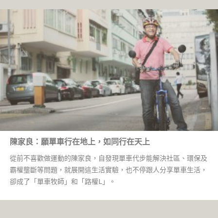
陳家良：願單車行在地上，如同行在天上
從前不喜歡做運動的陳家良，自發現單車代步能解決社區、環保及
霸權壟斷等問題，就展開這生活實驗，也不停跟人分享單車生活，
卻成了「單車牧師」和「路權L」。