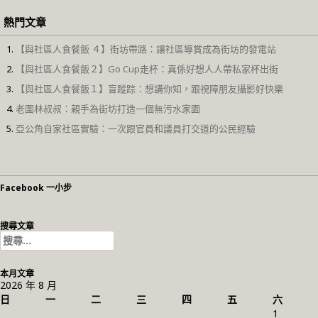
熱門文章
【與社區人食餐飯 ４】街坊帶路：讓社區導賞成為街坊的發電站
【與社區人食餐飯２】Go Cup走杯：真係好想人人帶私家杯出街
【與社區人食餐飯１】盲蹤踪：想講你知，跟視障朋友攝影好快樂
老圍林叔叔：親手為街坊打造一個無污水家園
亞公角自家社區實驗：一次跟官員和議員打交道的公民經驗
Facebook 一小步
搜尋文章
搜
尋
關
本月文章
鍵
2026 年 8 月
字:
日
一
二
三
四
五
六
1