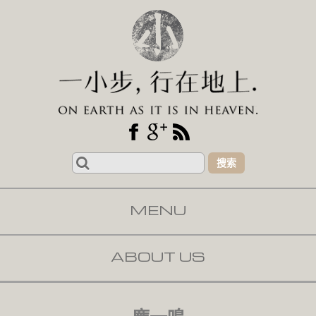
Search
for:
MENU
SKIP TO CONTENT
ABOUT US