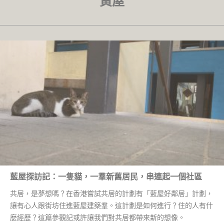
黃屋
藍屋探訪記：一隻貓，一羣新舊居民，串連起一個社區
共居，是夢想嗎？在香港嘗試共居的計劃有「藍屋好鄰居」計劃，
讓有心人跟街坊住進藍屋建築羣。這計劃是如何進行？住的人有什
麼經歷？這篇參觀記或許讓我們對共居都帶來新的想像。