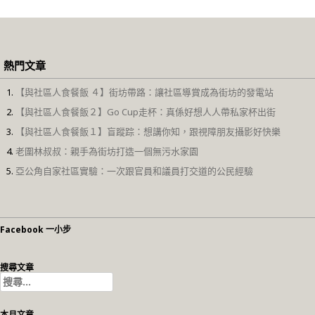
熱門文章
【與社區人食餐飯 ４】街坊帶路：讓社區導賞成為街坊的發電站
【與社區人食餐飯２】Go Cup走杯：真係好想人人帶私家杯出街
【與社區人食餐飯１】盲蹤踪：想講你知，跟視障朋友攝影好快樂
老圍林叔叔：親手為街坊打造一個無污水家園
亞公角自家社區實驗：一次跟官員和議員打交道的公民經驗
Facebook 一小步
搜尋文章
搜
尋
關
本月文章