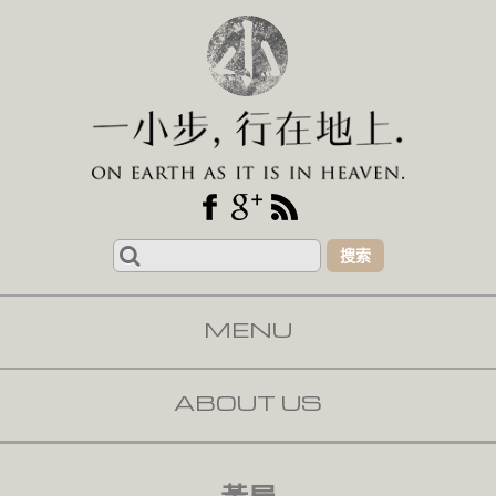
Search
for:
MENU
SKIP TO CONTENT
ABOUT US