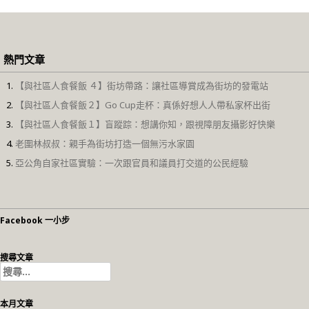
熱門文章
【與社區人食餐飯 ４】街坊帶路：讓社區導賞成為街坊的發電站
【與社區人食餐飯２】Go Cup走杯：真係好想人人帶私家杯出街
【與社區人食餐飯１】盲蹤踪：想講你知，跟視障朋友攝影好快樂
老圍林叔叔：親手為街坊打造一個無污水家園
亞公角自家社區實驗：一次跟官員和議員打交道的公民經驗
Facebook 一小步
搜尋文章
搜
尋
關
本月文章