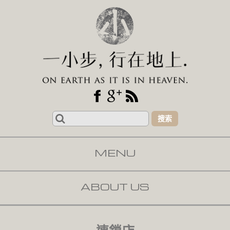
Search
for:
MENU
SKIP TO CONTENT
ABOUT US