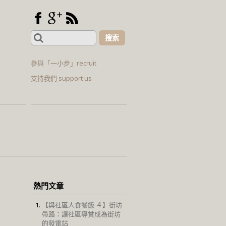
Search
for:
參與「一小步」recruit
支持我們 support us
熱門文章
【與社區人食餐飯 ４】街坊
帶路：讓社區導賞成為街坊
的發電站