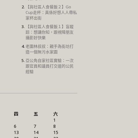
【與社區人食餐飯２】Go
Cup走杯：真係好想人人帶私
家杯出街
【與社區人食餐飯１】盲蹤
踪：想講你知，跟視障朋友
攝影好快樂
老圍林叔叔：親手為街坊打
造一個無污水家園
亞公角自家社區實驗：一次
跟官員和議員打交道的公民
經驗
四
五
六
1
6
7
8
13
14
15