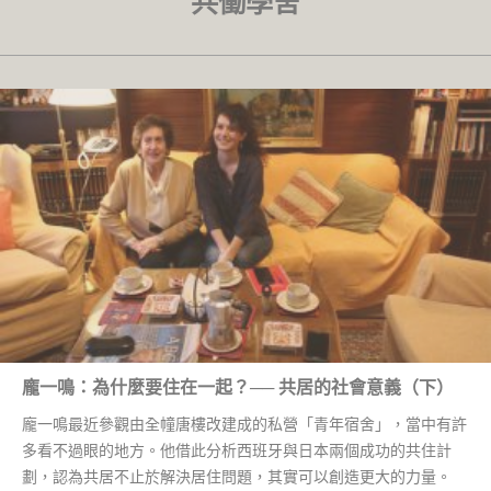
共働學舍
龐一鳴：為什麼要住在一起？── 共居的社會意義（下）
龐一鳴最近參觀由全幢唐樓改建成的私營「青年宿舍」，當中有許
多看不過眼的地方。他借此分析西班牙與日本兩個成功的共住計
劃，認為共居不止於解決居住問題，其實可以創造更大的力量。