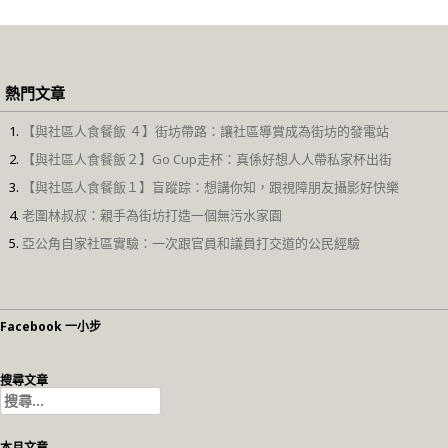
熱門文章
【與社區人食餐飯 ４】街坊帶路：讓社區導賞成為街坊的發電站
【與社區人食餐飯２】Go Cup走杯：真係好想人人帶私家杯出街
【與社區人食餐飯１】盲蹤踪：想講你知，跟視障朋友攝影好快樂
老圍林叔叔：親手為街坊打造一個無污水家園
亞公角自家社區實驗：一次跟官員和議員打交道的公民經驗
Facebook 一小步
搜尋文章
搜
尋
關
本月文章