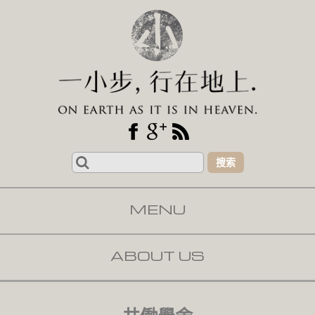
Search
for:
MENU
SKIP TO CONTENT
ABOUT US