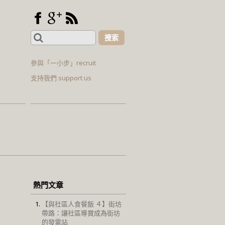
Search
for:
參與「一小步」recruit
支持我們 support us
熱門文章
【與社區人食餐飯 ４】街坊
帶路：讓社區導賞成為街坊
的發電站