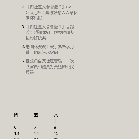
【與社區人食餐飯２】Go
Cup走杯：真係好想人人帶私
家杯出街
【與社區人食餐飯１】盲蹤
踪：想講你知，跟視障朋友
攝影好快樂
老圍林叔叔：親手為街坊打
造一個無污水家園
亞公角自家社區實驗：一次
跟官員和議員打交道的公民
經驗
四
五
六
1
6
7
8
13
14
15