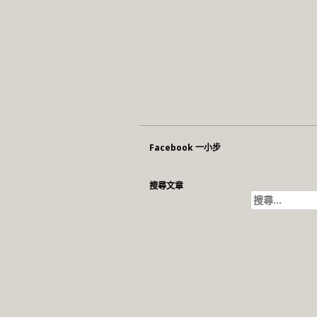
Facebook 一小步
搜尋文章
搜
尋
關
鍵
字: