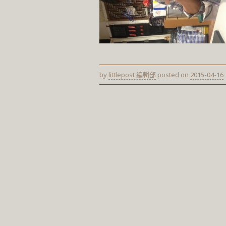
by
littlepost 編輯部
posted on
2015-04-16