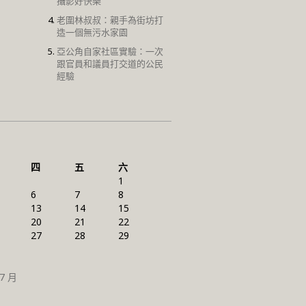
攝影好快樂
老圍林叔叔：親手為街坊打
造一個無污水家園
亞公角自家社區實驗：一次
跟官員和議員打交道的公民
經驗
四
五
六
1
6
7
8
13
14
15
20
21
22
27
28
29
 7 月