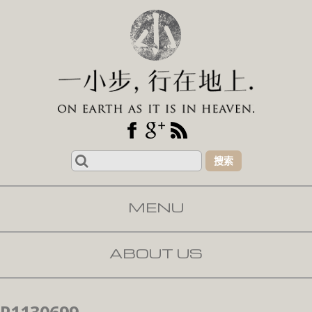
Search
for:
MENU
SKIP TO CONTENT
ABOUT US