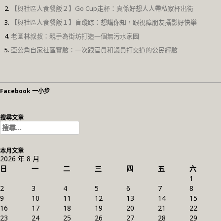
【與社區人食餐飯２】Go Cup走杯：真係好想人人帶私家杯出街
【與社區人食餐飯１】盲蹤踪：想講你知，跟視障朋友攝影好快樂
老圍林叔叔：親手為街坊打造一個無污水家園
亞公角自家社區實驗：一次跟官員和議員打交道的公民經驗
Facebook 一小步
搜尋文章
搜
尋
關
本月文章
鍵
2026 年 8 月
字:
日
一
二
三
四
五
六
1
2
3
4
5
6
7
8
9
10
11
12
13
14
15
16
17
18
19
20
21
22
23
24
25
26
27
28
29