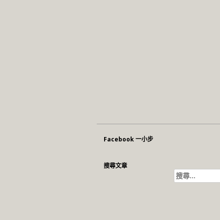
Facebook 一小步
搜尋文章
搜
尋
關
鍵
字: