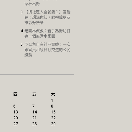
家杯出街
【與社區人食餐飯１】盲蹤
踪：想講你知，跟視障朋友
攝影好快樂
老圍林叔叔：親手為街坊打
造一個無污水家園
亞公角自家社區實驗：一次
跟官員和議員打交道的公民
經驗
四
五
六
1
6
7
8
13
14
15
20
21
22
27
28
29