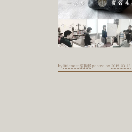
by
littlepost 編輯部
posted on
2015-03-13