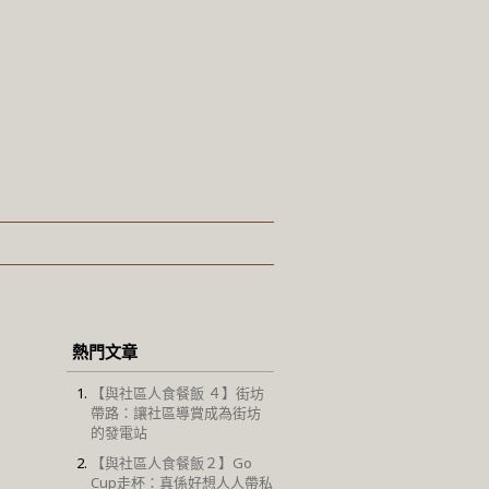
熱門文章
【與社區人食餐飯 ４】街坊
帶路：讓社區導賞成為街坊
的發電站
【與社區人食餐飯２】Go
Cup走杯：真係好想人人帶私