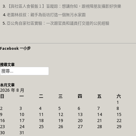
【與社區人食餐飯１】盲蹤踪：想講你知，跟視障朋友攝影好快樂
老圍林叔叔：親手為街坊打造一個無污水家園
亞公角自家社區實驗：一次跟官員和議員打交道的公民經驗
Facebook 一小步
搜尋文章
搜
尋
關
本月文章
鍵
2026 年 8 月
字:
日
一
二
三
四
五
六
1
2
3
4
5
6
7
8
9
10
11
12
13
14
15
16
17
18
19
20
21
22
23
24
25
26
27
28
29
30
31