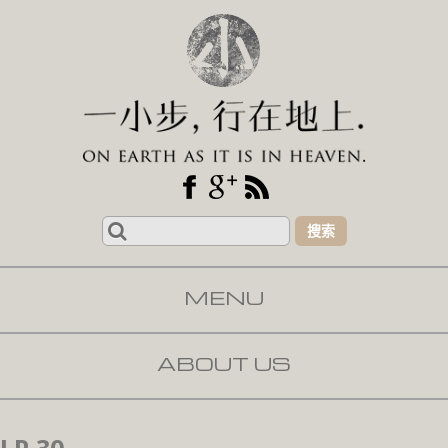
Search
for:
MENU
SKIP TO CONTENT
ABOUT US