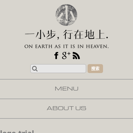
Search
for:
MENU
SKIP TO CONTENT
ABOUT US