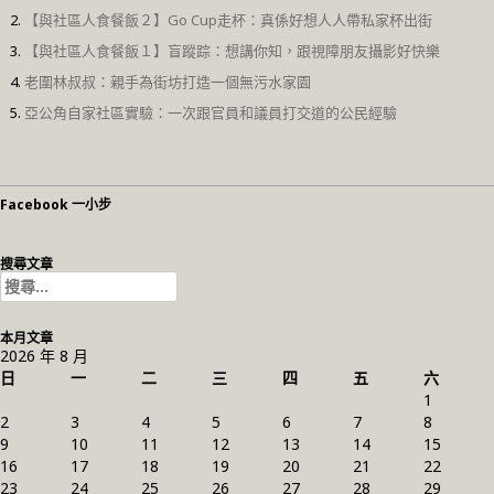
【與社區人食餐飯２】Go Cup走杯：真係好想人人帶私家杯出街
【與社區人食餐飯１】盲蹤踪：想講你知，跟視障朋友攝影好快樂
老圍林叔叔：親手為街坊打造一個無污水家園
亞公角自家社區實驗：一次跟官員和議員打交道的公民經驗
Facebook 一小步
搜尋文章
搜
尋
關
本月文章
鍵
2026 年 8 月
字:
日
一
二
三
四
五
六
1
2
3
4
5
6
7
8
9
10
11
12
13
14
15
16
17
18
19
20
21
22
23
24
25
26
27
28
29