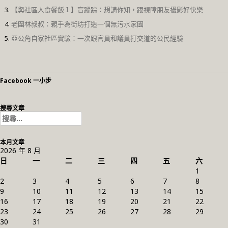
【與社區人食餐飯１】盲蹤踪：想講你知，跟視障朋友攝影好快樂
老圍林叔叔：親手為街坊打造一個無污水家園
亞公角自家社區實驗：一次跟官員和議員打交道的公民經驗
Facebook 一小步
搜尋文章
搜
尋
關
本月文章
鍵
2026 年 8 月
字:
日
一
二
三
四
五
六
1
2
3
4
5
6
7
8
9
10
11
12
13
14
15
16
17
18
19
20
21
22
23
24
25
26
27
28
29
30
31