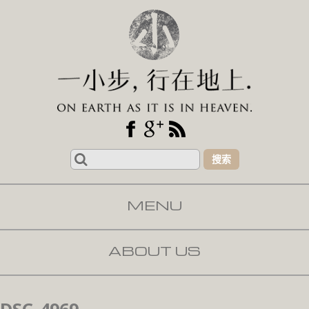
Search
for:
MENU
SKIP TO CONTENT
ABOUT US