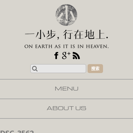
Search
for:
MENU
SKIP TO CONTENT
ABOUT US