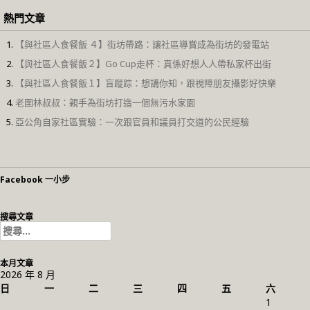
熱門文章
【與社區人食餐飯 ４】街坊帶路：讓社區導賞成為街坊的發電站
【與社區人食餐飯２】Go Cup走杯：真係好想人人帶私家杯出街
【與社區人食餐飯１】盲蹤踪：想講你知，跟視障朋友攝影好快樂
老圍林叔叔：親手為街坊打造一個無污水家園
亞公角自家社區實驗：一次跟官員和議員打交道的公民經驗
Facebook 一小步
搜尋文章
搜
尋
關
本月文章
鍵
2026 年 8 月
字:
日
一
二
三
四
五
六
1