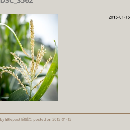
DSC_3562
2015-01-15
by
littlepost 編輯部
posted on
2015-01-15