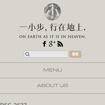
Search
for:
MENU
SKIP TO CONTENT
ABOUT US