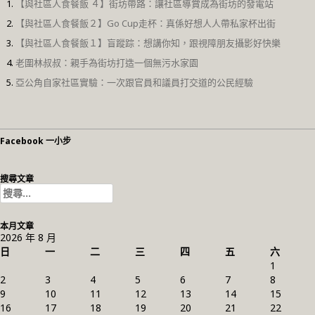
【與社區人食餐飯 ４】街坊帶路：讓社區導賞成為街坊的發電站
【與社區人食餐飯２】Go Cup走杯：真係好想人人帶私家杯出街
【與社區人食餐飯１】盲蹤踪：想講你知，跟視障朋友攝影好快樂
老圍林叔叔：親手為街坊打造一個無污水家園
亞公角自家社區實驗：一次跟官員和議員打交道的公民經驗
Facebook 一小步
搜尋文章
搜
尋
關
本月文章
鍵
2026 年 8 月
字:
日
一
二
三
四
五
六
1
2
3
4
5
6
7
8
9
10
11
12
13
14
15
16
17
18
19
20
21
22