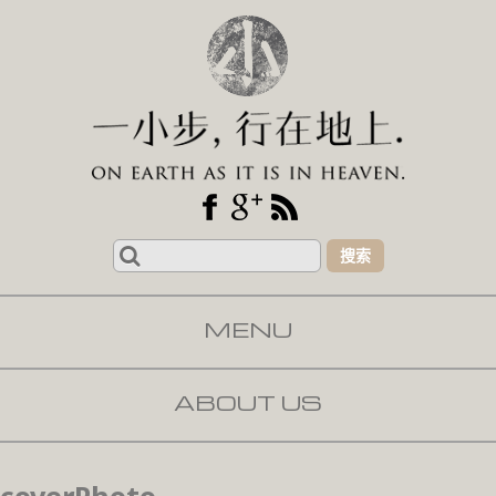
Search
for:
MENU
SKIP TO CONTENT
ABOUT US