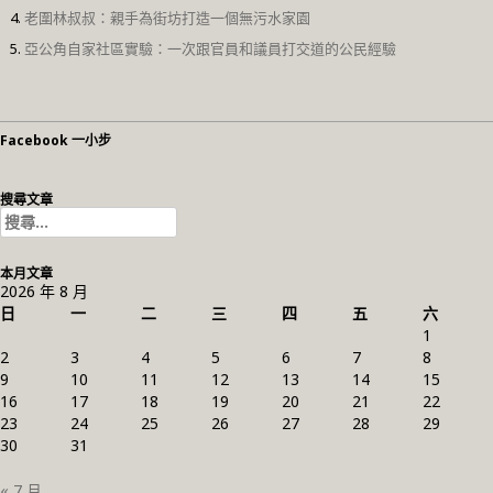
老圍林叔叔：親手為街坊打造一個無污水家園
亞公角自家社區實驗：一次跟官員和議員打交道的公民經驗
Facebook 一小步
搜尋文章
搜
尋
關
本月文章
鍵
2026 年 8 月
字:
日
一
二
三
四
五
六
1
2
3
4
5
6
7
8
9
10
11
12
13
14
15
16
17
18
19
20
21
22
23
24
25
26
27
28
29
30
31
« 7 月