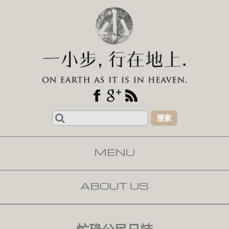
Search
for:
MENU
SKIP TO CONTENT
ABOUT US