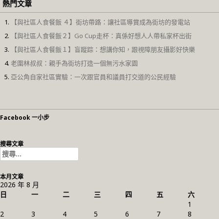
熱門文章
【與社區人食餐飯 ４】街坊帶路：讓社區導賞成為街坊的發電站
【與社區人食餐飯２】Go Cup走杯：真係好想人人帶私家杯出街
【與社區人食餐飯１】盲蹤踪：想講你知，跟視障朋友攝影好快樂
老圍林叔叔：親手為街坊打造一個無污水家園
亞公角自家社區實驗：一次跟官員和議員打交道的公民經驗
Facebook 一小步
搜尋文章
搜
尋
關
本月文章
鍵
2026 年 8 月
字:
日
一
二
三
四
五
六
1
2
3
4
5
6
7
8