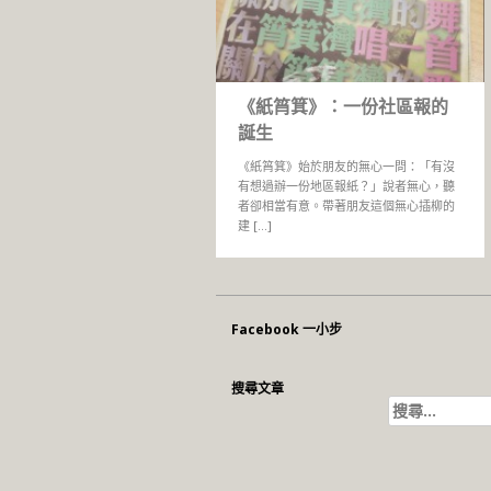
《紙筲箕》：一份社區報的
誕生
《紙筲箕》始於朋友的無心一問：「有沒
有想過辦一份地區報紙？」說者無心，聽
者卻相當有意。帶著朋友這個無心插柳的
建 […]
Facebook 一小步
搜尋文章
搜
尋
關
鍵