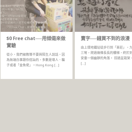
$0 Free chat──用傾偈來做
賣字──錢買不到的浪漫
實驗
由上環地鐵站徒步行到「茶莊」，
三彎，爬過幾條長長的樓梯，終於
從小，我們被教導不要與陌生人說話，因
安臺一個幽靜的角落。 拐過盆栽架
為無端白事跟你搭訕的，多數是壞人、騙
[…]
子或者「金魚佬」。Hong Kong […]