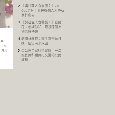
【與社區人食餐飯２】Go
Cup走杯：真係好想人人帶私
家杯出街
【與社區人食餐飯１】盲蹤
踪：想講你知，跟視障朋友
攝影好快樂
老圍林叔叔：親手為街坊打
九曲十
造一個無污水家園
到了大
亞公角自家社區實驗：一次
，只見
跟官員和議員打交道的公民
經驗