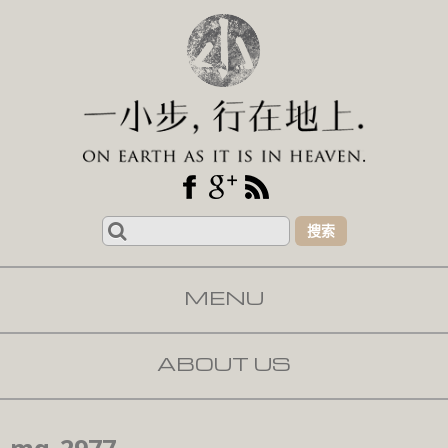
Search
for:
MENU
SKIP TO CONTENT
ABOUT US