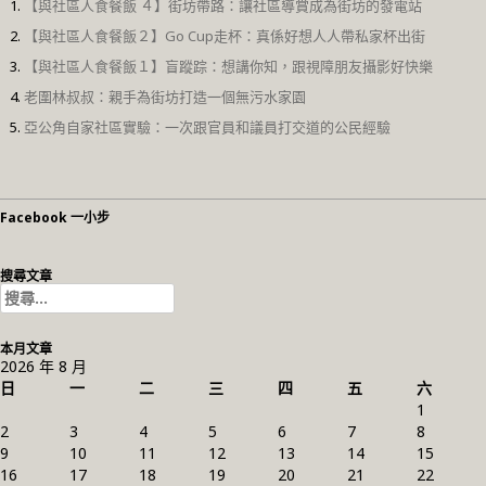
【與社區人食餐飯 ４】街坊帶路：讓社區導賞成為街坊的發電站
【與社區人食餐飯２】Go Cup走杯：真係好想人人帶私家杯出街
【與社區人食餐飯１】盲蹤踪：想講你知，跟視障朋友攝影好快樂
老圍林叔叔：親手為街坊打造一個無污水家園
亞公角自家社區實驗：一次跟官員和議員打交道的公民經驗
Facebook 一小步
搜尋文章
搜
尋
關
本月文章
鍵
2026 年 8 月
字:
日
一
二
三
四
五
六
1
2
3
4
5
6
7
8
9
10
11
12
13
14
15
16
17
18
19
20
21
22