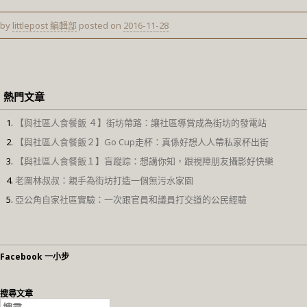
by
littlepost 編輯部
posted on
2016-11-28
熱門文章
【與社區人食餐飯 ４】街坊帶路：讓社區導賞成為街坊的發電站
【與社區人食餐飯２】Go Cup走杯：真係好想人人帶私家杯出街
【與社區人食餐飯１】盲蹤踪：想講你知，跟視障朋友攝影好快樂
老圍林叔叔：親手為街坊打造一個無污水家園
亞公角自家社區實驗：一次跟官員和議員打交道的公民經驗
Facebook 一小步
搜尋文章
搜