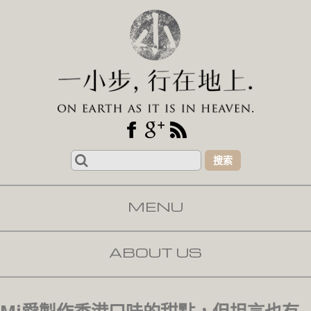
Search
for:
MENU
SKIP TO CONTENT
ABOUT US