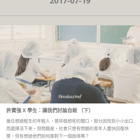
2017-07-19
許寶強 X 學生：讓我們討論自殺 （下）
幾位想過輕生的年輕人，曾徘徊想死的關口，部分因找到小小出口
而選擇活下來。但問題是，社會只想有問題的青年人盡快回復快
樂，但有想過他們如何面對下一個困境嗎？