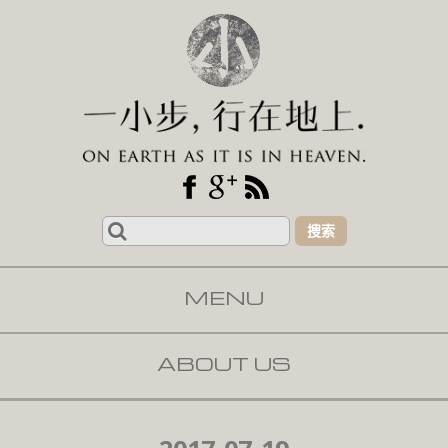
Search
for:
MENU
SKIP TO CONTENT
ABOUT US