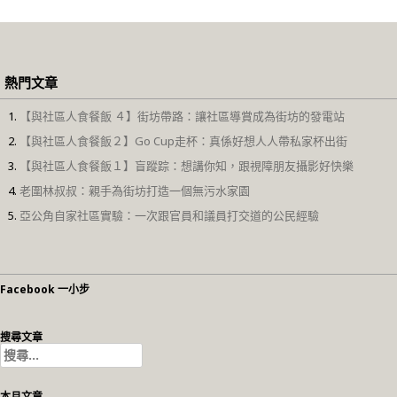
熱門文章
【與社區人食餐飯 ４】街坊帶路：讓社區導賞成為街坊的發電站
【與社區人食餐飯２】Go Cup走杯：真係好想人人帶私家杯出街
【與社區人食餐飯１】盲蹤踪：想講你知，跟視障朋友攝影好快樂
老圍林叔叔：親手為街坊打造一個無污水家園
亞公角自家社區實驗：一次跟官員和議員打交道的公民經驗
Facebook 一小步
搜尋文章
搜
尋
關
本月文章