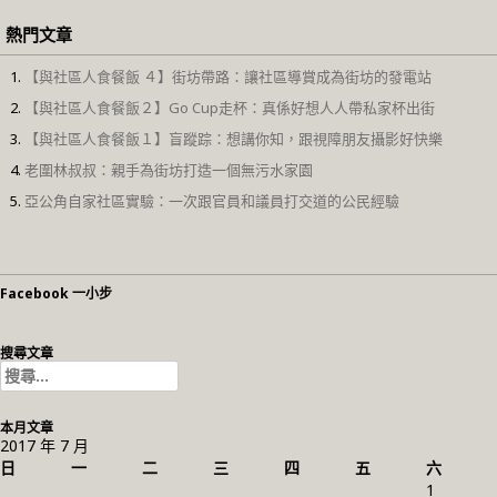
熱門文章
【與社區人食餐飯 ４】街坊帶路：讓社區導賞成為街坊的發電站
【與社區人食餐飯２】Go Cup走杯：真係好想人人帶私家杯出街
【與社區人食餐飯１】盲蹤踪：想講你知，跟視障朋友攝影好快樂
老圍林叔叔：親手為街坊打造一個無污水家園
亞公角自家社區實驗：一次跟官員和議員打交道的公民經驗
Facebook 一小步
搜尋文章
搜
尋
關
本月文章
鍵
2017 年 7 月
字:
日
一
二
三
四
五
六
1