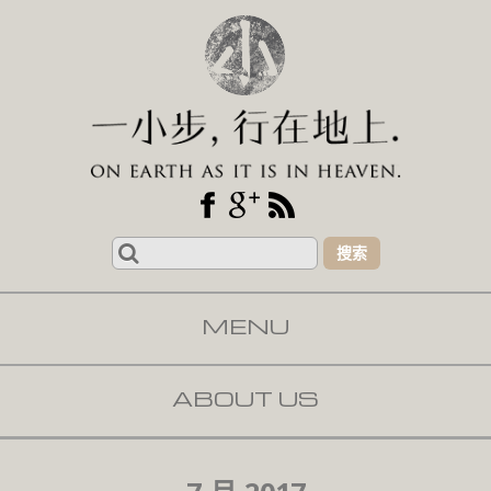
Search
for:
MENU
SKIP TO CONTENT
ABOUT US