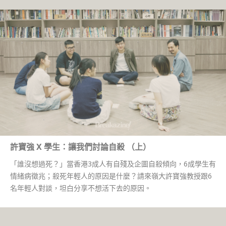
許寶強 X 學生：讓我們討論自殺 （上）
「誰沒想過死？」當香港3成人有自殘及企圖自殺傾向，6成學生有
情緒病徵兆；殺死年輕人的原因是什麼？請來嶺大許寶強教授跟6
名年輕人對談，坦白分享不想活下去的原因。