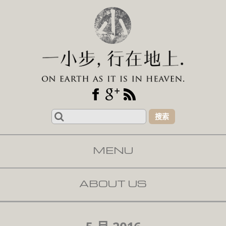
Search
for:
MENU
SKIP TO CONTENT
ABOUT US