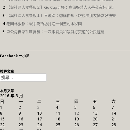
【與社區人食餐飯２】Go Cup走杯：真係好想人人帶私家杯出街
【與社區人食餐飯１】盲蹤踪：想講你知，跟視障朋友攝影好快樂
老圍林叔叔：親手為街坊打造一個無污水家園
亞公角自家社區實驗：一次跟官員和議員打交道的公民經驗
Facebook 一小步
搜尋文章
搜
尋
關
本月文章
鍵
2016 年 5 月
字:
日
一
二
三
四
五
六
1
2
3
4
5
6
7
8
9
10
11
12
13
14
15
16
17
18
19
20
21
22
23
24
25
26
27
28