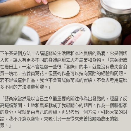
下午茶是個方法，去講述關於生活館和本地農耕的點滴。它是個切
入位，讓人有更多不同的身體經驗去思考農業和食物。「當藝術放
在農田上，一定不會是做一些很『實際』的事，就像沒有農夫會浪
費一塊地，去養茼蒿花。但藝術作品可以指向實際的經驗和問題。
若不是做這個作品，我也不會嘗試做茼蒿的實驗，不會思考用這麼
多不同的方法漬蘿蔔啦。」
「藝術家當然是以自己生命最重要的關注作為出發點的，經歷了反
高鐵護菜園，土地和農業就成了我最關心的題目。作為一個藝術家
的身分，我就是由自己的經驗，再思考出一個方法，引起大家的討
論。我不介意以藝術，來吸引另一羣從來未曾接觸過農田的觀
眾。」