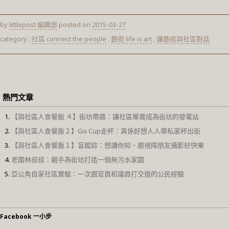
by
littlepost 編輯部
posted on
2015-03-27
category :
社區 connect the people
,
藝術 life is art
,
讓藝術與社區對話
熱門文章
【與社區人食餐飯 ４】街坊帶路：讓社區導賞成為街坊的發電站
【與社區人食餐飯２】Go Cup走杯：真係好想人人帶私家杯出街
【與社區人食餐飯１】盲蹤踪：想講你知，跟視障朋友攝影好快樂
老圍林叔叔：親手為街坊打造一個無污水家園
亞公角自家社區實驗：一次跟官員和議員打交道的公民經驗
Facebook 一小步