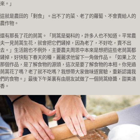
來。」
這就是農田的「剩食」。出不了的菜、老了的蘿蔔、不會賣給人的
農作物。
還有那長了花的茼蒿。「茼蒿是菊科的，許多人也不知道。平常農
夫一見茼蒿生花，就會把它們鏟掉，因為老了，不好吃，賣不出
去。」生活館也不例外，主要農夫周思中本來是想把這些老茼蒿都
鏟掉，好快點下春天的種，麗麗求他留下一角做作品。「如果上次
那個作品，是了解食物的源頭，這次是要了解食物的本相。你見過
茼蒿花了嗎？老了就不吃嗎？我想帶大家做味道實驗，重新認識我
們的食物。」最後下午茶裏有由朋友試做了一個茼蒿綠醬，甜美清
香。