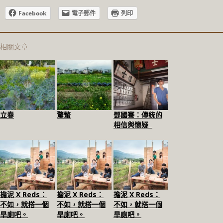
Facebook
電子郵件
列印
相關文章
立春
驚螫
鄧國騫：傳統的
相信與懷疑
擔泥 X Reds：
擔泥 X Reds：
擔泥 X Reds：
不如，就搭一個
不如，就搭一個
不如，就搭一個
旱廁吧。
旱廁吧。
旱廁吧。