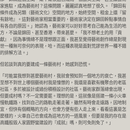
家進駐，成為藝術村？這條問題，麗麗認真地想了很久。「錦田有
條件成為另類（藝術文化）空間的地方，始終空間、租金上還『留
有餘地』。這對藝術家相當重要的，藝術家決定在錦田幹點事情自
有各自的原因。」她認為，藝術家可以好好思考自己能為生活的地
方，不論是錦田、甚至香港，帶來甚麼。「我不想老土的用『貢
獻』，因為事情總不是理想跟正面，我甚至覺得藝術創作總是對現
世一種無可奈何的表現，哈。而這種表現是面對荒謬世界一種不錯
的排解方法。」
但若談到真的要建成一條藝術村，她感到恐慌。
「可能當我想到甚麼藝術村，我就會預知到一個地方的衰亡，我甚
至想不到世上哪個藝術村我是憧憬的，我還是喜歡有機聚合的老區
社區，多於被設計或過份積極設計的社區。藝術家群落總會出現，
但要成村嗎？不一定需要罷。理想的是，這就像是搭建一條小火車
慢軌鐵路，找到自己的路軌走著走著，雖然有時會走遠路，因地制
宜，但快有個概略的方向，也會方便有些人走上來，看看這裏是怎
麼樣的，火車自己也會成為這地方的一道風景，但要是我的存在是
高鐵般毀人家園野蠻建設的『成就』嗎，則可免則免了。」