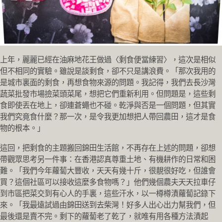
上年，麗麗已經在油麻地花王做過〈剩食便當練習〉，這次是相似
但不相同的實驗。雖說是談剩食，卻不只是講浪費。「那次我用的
是城市裏面的剩食，再想食物來源的問題。我記得，我們去長沙灣
蔬菜批發市場撿菜頭菜尾，想把它們重新利用。但問題是，這些剩
食即使丟在地上，卻連蒼蠅也不碰。乾淨與否是一個問題，但其實
我們究竟食什麼？那一次，是令我更加想把人帶回農田，這才是食
物的根本。」
這回，把剩食的主題搬回錦田生活館，不再存在上述的問題，卻想
帶觀眾思考另一件事：在香港認真尊重土地、有機耕作的日常和困
難。「我們今年蘿蔔大豐收，天天有幾十斤，很靚很好吃，但誰會
買？這個社區可以接收這麼多食物嗎？」他們幾個農夫天天拉車仔
到市區把菜交到有心人的手裏，這些汗水，以一樽樽漬蘿蔔記錄下
來。「我最遠試過由錦田送到去柴灣！好多人出心出力幫我們，但
最後還是賣不完。剩下的蘿蔔老了乾了，就唯有用各種方法漬起