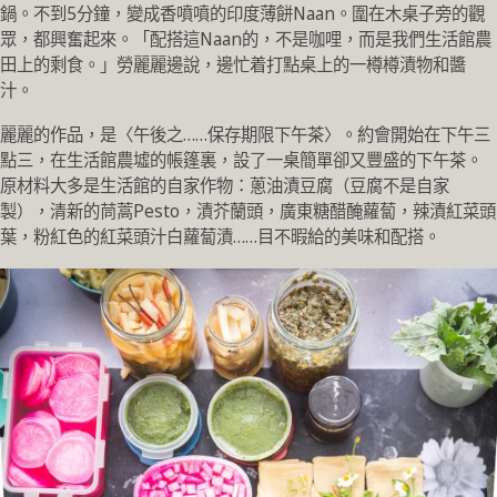
鍋。不到5分鐘，變成香噴噴的印度薄餅Naan。圍在木桌子旁的觀
眾，都興奮起來。「配搭這Naan的，不是咖哩，而是我們生活館農
田上的剩食。」勞麗麗邊說，邊忙着打點桌上的一樽樽漬物和醬
汁。
麗麗的作品，是〈午後之……保存期限下午茶〉。約會開始在下午三
點三，在生活館農墟的帳篷裏，設了一桌簡單卻又豐盛的下午茶。
原材料大多是生活館的自家作物：蔥油漬豆腐（豆腐不是自家
製），清新的茼蒿Pesto，漬芥蘭頭，廣東糖醋醃蘿蔔，辣漬紅菜頭
葉，粉紅色的紅菜頭汁白蘿蔔漬……目不暇給的美味和配搭。