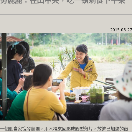
勞麗麗：在田中央，吃一頓剩食下午茶
2015-03-27
一個個自家搓發麵團，用木棍來回壓成圓型薄片，放進已加熱的煎