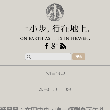
Search
for:
MENU
SKIP TO CONTENT
ABOUT US