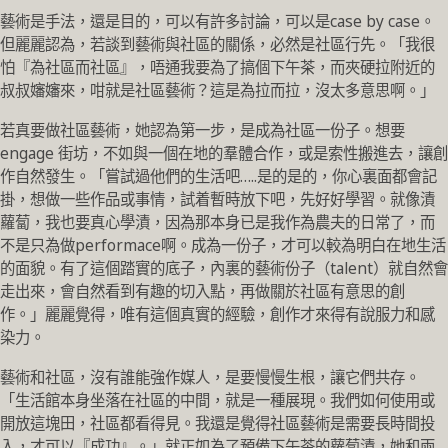
藝術是手法，還是目的，可以有許多討論，可以是case by case。
但麗麗認為，若談到藝術與社區的關係，必然是社區行先。「我很
怕『為社區而社區』，唔通我要為了搞個下午茶，而夾硬拉附近的
叔叔嬸嬸來，咁就是社區藝術？這是為拉而拉，沒太多意思啊。」
若真要做社區藝術，她認為第一步，是成為社區一份子。想要
engage 街坊，不如與一個在地的羣體合作，或是索性搬進去，讓創
作自然發生。「嘗試過他們的生活吧…..是的是的，你心裏面都會記
掛，想做一些作品或事情，試着暫時放下吧，先好好學習。就像漬
蘿蔔，我也要真心學漬，因為那本身已是我作為農夫的日常了，而
不是只為做performace啊。成為一份子，才可以較為明白在地生活
的面貌。有了這個踏實的底子，內裏的藝術份子（talent）就自然會
走出來，會自然看到有趣的切入點，再做關於社區有意思的創
作。」麗麗覺得，唯有這個真實的經驗，創作才來得有說服力和感
染力。
藝術和社區，沒有誰能強作媒人，是要慢慢生根，讓它們共存。
「生活館本身坐落在社區的中間，就是一種展現。我們如何使用或
開放這塊田，社區都看得見。我還是覺得社區藝術是需要長時間投
入，才可以『成功』。」就正如為了預備下午茶的蘿蔔漬，她和兩