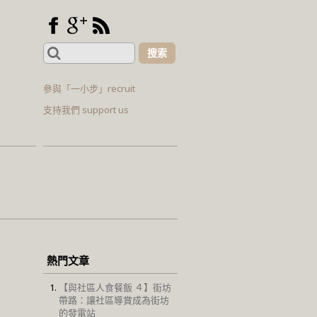
Search
for:
參與「一小步」recruit
支持我們 support us
熱門文章
【與社區人食餐飯 ４】街坊
帶路：讓社區導賞成為街坊
的發電站