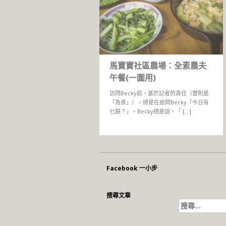
馬寶寶社區農場：全素農夫
午餐(一圍用)
訪問Becky前，基於記者的責任（實則是
「為食」），總是在追問Becky「今日有
乜餸？」。Becky總是說，「 […]
Facebook 一小步
搜尋文章
搜
尋
關