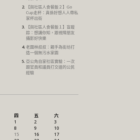
【與社區人食餐飯２】Go
Cup走杯：真係好想人人帶私
家杯出街
【與社區人食餐飯１】盲蹤
踪：想講你知，跟視障朋友
攝影好快樂
老圍林叔叔：親手為街坊打
造一個無污水家園
亞公角自家社區實驗：一次
跟官員和議員打交道的公民
經驗
四
五
六
1
2
3
8
9
10
15
16
17