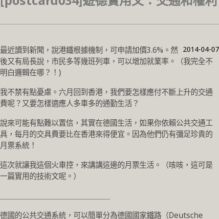
[postcard034]遊德實用文：交通和權利
2014-04-07
最近讀到新聞，說港鐵根據機制，可申請加價3.6%。然
後又有局長說，市民多等幾班列車，可以增加就業率。（我完全不
明白邏輯在哪？！)
我不禁有點憂慮。六月回到香港，我們要怎樣應付不斷上升的交通
費呢？又要怎樣適應人多車多的通勤生活？
說來可能有點難以置信，其實在德國生活，如果你依賴公共交通工
具，每月的交具費要比在香港來得便宜。因為他們仍有彌足珍貴的
月票系統！
這次就讓我這個火車控，來講講這邊的月票生活。（咳咳，這可是
一篇實用的技術文呢。）
＿＿＿＿＿＿＿＿＿＿＿＿＿＿＿
德國的公共交通系統，可以簡單分為德國國家鐵路（Deutsche