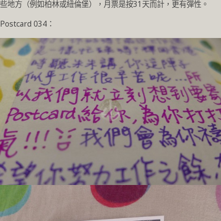
些地方（例如柏林或紐倫堡），月票是按31天而計，更有彈性。
Postcard 034：