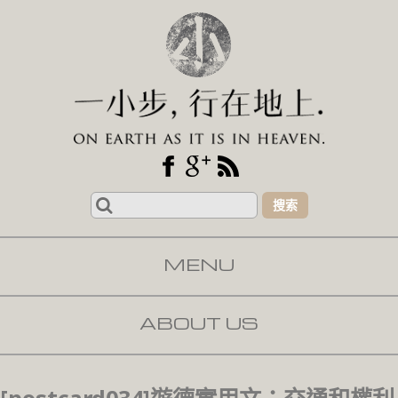
Search
for:
MENU
SKIP TO CONTENT
ABOUT US