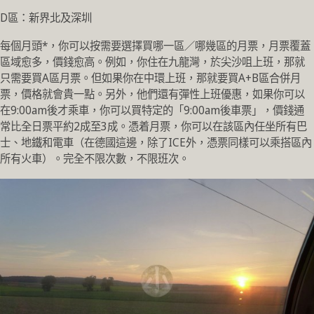
D區：新界北及深圳
每個月頭*，你可以按需要選擇買哪一區／哪幾區的月票，月票覆蓋
區域愈多，價錢愈高。例如，你住在九龍灣，於尖沙咀上班，那就
只需要買A區月票。但如果你在中環上班，那就要買A+B區合併月
票，價格就會貴一點。另外，他們還有彈性上班優惠，如果你可以
在9:00am後才乘車，你可以買特定的「9:00am後車票」，價錢通
常比全日票平約2成至3成。憑着月票，你可以在該區內任坐所有巴
士、地鐵和電車（在德國這邊，除了ICE外，憑票同樣可以乘搭區內
所有火車）。完全不限次數，不限班次。