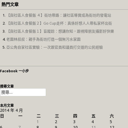
熱門文章
【與社區人食餐飯 ４】街坊帶路：讓社區導賞成為街坊的發電站
【與社區人食餐飯２】Go Cup走杯：真係好想人人帶私家杯出街
【與社區人食餐飯１】盲蹤踪：想講你知，跟視障朋友攝影好快樂
老圍林叔叔：親手為街坊打造一個無污水家園
亞公角自家社區實驗：一次跟官員和議員打交道的公民經驗
Facebook 一小步
搜尋文章
搜
尋
關
本月文章
鍵
2014 年 4 月
字:
日
一
二
三
四
五
六
1
2
3
4
5
6
7
8
9
10
11
12