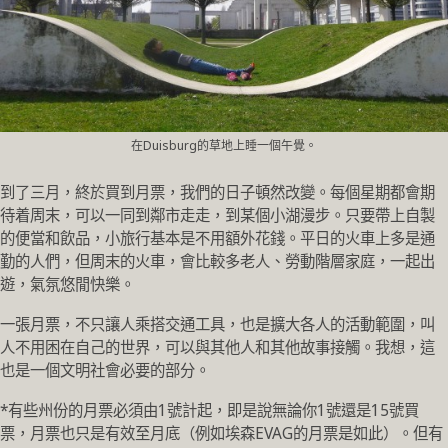
在Duisburg的草地上睡一個午覺。
到了三月，終於買到月票，我們的日子頓然改變。每個星期都會期
待着周末，可以一同到鄰市走走，到某個小湖漫步。只要帶上自製
的便當和飲品，小旅行基本是不用額外花錢。平日的火車上多是通
勤的人們，但周末的火車，會比較多老人、勞動階層家庭，一起出
遊，氣氛悠閒快樂。
一張月票，不只讓人乘搭交通工具，也是擴大各人的活動範圍，叫
人不用困在自己的世界，可以與其他人和其他故事接觸。我想，這
也是一個文明社會必要的部分。
*有些州份的月票必須由1號計起，即是說無論你1號還是15號買
票，月票也只是有效至月底（例如埃森EVAG的月票是如此）。但有