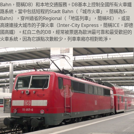
Bahn，簡稱DB）和本地交通服務。DB基本上控制全國所有火車鐵
路系統，當中包括短程的Stadt Bahn（「城市火車」，簡稱為S-
Bahn），穿州過省的Regional（「地區列車」，簡稱RE），或是
高速連接大城市的子彈火車（Inter-City Express，簡稱ICE，即德
國高鐵）。紅白二色的DB，經常被票選為歐洲最可靠和最受歡迎的
火車系統，因為它誤點次數較少，列車車廂亦相對乾淨。