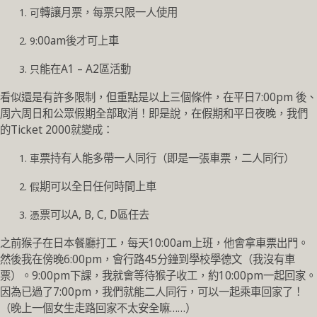
可轉讓月票，每票只限一人使用
9:00am後才可上車
只能在A1 – A2區活動
看似還是有許多限制，但重點是以上三個條件，在平日7:00pm 後、
周六周日和公眾假期全部取消！即是說，在假期和平日夜晚，我們
的Ticket 2000就變成：
車票持有人能多帶一人同行（即是一張車票，二人同行）
假期可以全日任何時間上車
憑票可以A, B, C, D區任去
之前猴子在日本餐廳打工，每天10:00am上班，他會拿車票出門。
然後我在傍晚6:00pm，會行路45分鐘到學校學德文（我沒有車
票）。9:00pm下課，我就會等待猴子收工，約10:00pm一起回家。
因為已過了7:00pm，我們就能二人同行，可以一起乘車回家了！
（晚上一個女生走路回家不太安全嘛……）