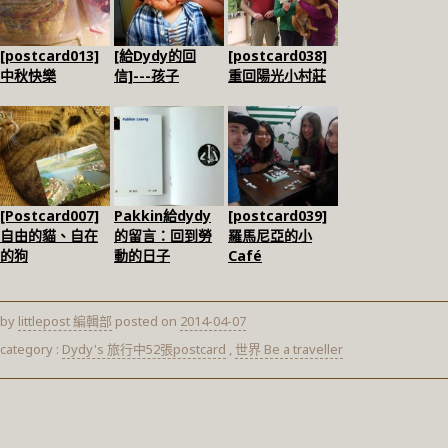
[postcard013]
[給Dydy的回
[postcard038]
中秋快樂
信]---孩子
重回陽光小村莊
[Postcard007]
Pakkin給dydy
[postcard039]
自由的貓、自在
的留言：回到勞
羅馬尼亞的小
的狗
動的日子
Café
by
littlepost 編輯部
posted on
2014-04-07
category :
Dydy's 旅行中52張postcard
,
世界 Be a traveller