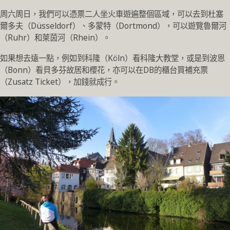
周六周日，我們可以憑票二人坐火車遊遍整個區域，可以去到杜塞
爾多夫（Düsseldorf）、多蒙特（Dortmond），可以遊覽魯爾河
（Ruhr）和萊茵河（Rhein）。
如果想去遠一點，例如到科隆（Köln）看科隆大教堂，或是到波恩
（Bonn）看貝多芬故居和櫻花，亦可以在DB的櫃台買補充票
（Zusatz Ticket），加錢就成行。