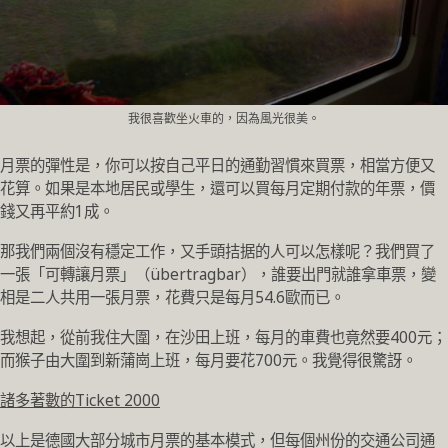
我很喜歡坐火車的，因為風光很美。
月票的彈性是，你可以按自己平日的通勤習慣來買票，相當方便又
花算。如果是本地居民或學生，還可以買每月定期付款的年票，價
錢又再平約1成。
那我們兩個沒有穩定工作，又手頭拮据的人可以怎樣呢？我們買了
一張「可轉讓月票」（übertragbar），誰要出門就誰拿車票，變
相是二人共用一張月票，花費只是每月54.6歐而已。
我想起，從前我住大圍，在沙田上班，每月的車費也竟然要400元；
而猴子由大圍到新蒲崗上班，每月要花700元。我覺得很驚訝。
諸多著數的Ticket 2000
以上是德國大部分城市月票的基本模式，但每個州份的交通公司通