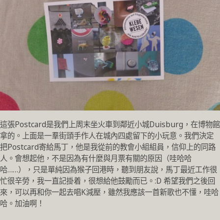
這張Postcard是我們上周末坐火車到鄰近小城Duisburg，在博物館
拿的。上面是一羣街頭手作人在城內四處留下的小玩意。我們決定
把Postcard寄給馬丁，他是我從前的教會小組組員，信仰上的同路
人。會想起他，不是因為有什麼與月票有關的原因（哇哈哈
哈……），只是單純因為猴子回港時，聽到朋友說，馬丁最近工作很
忙很辛勞，我一直記掛着，很想給他鼓勵而已。:D 希望我們之後回
來，可以再和你一起去唱K減壓，雖然我應該一首新歌也不懂，哇哈
哈。加油啊！