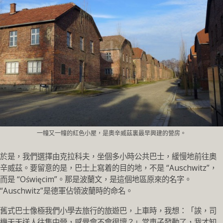
一幢又一幢的紅色小屋，是奧辛威茲裏最早興建的營房。
於是，我們選擇由克拉科夫，坐個多小時公共巴士，緩慢地前往奧
辛威茲。要留意的是，巴士上寫着的目的地，不是 “Auschwitz”，
而是 “Oświęcim”。那是波蘭文，是這個地區原來的名字。
“Auschwitz”是德軍佔領波蘭時的命名。
舊式巴士像極我們小學去旅行的旅遊巴，上車時，我想：「誒，司
機天天送人往集中營，感覺會不會很壞？」當車子發動了，我才知