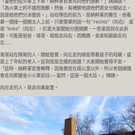
「當他們從火車上下來，納粹軍官會先向他們道歉，」姨姨說，
「為火車上的不適而致歉。然後，有禮貌地請他們男女分開站立，
說是給他們分派營房。」站在隊伍的前方，是納粹黨的醫生，他看
着一個接一個猶太人上前，只會簡單的說一句 “rechts”（向右） 或
是 “links”（向左）。於是大家開始分道揚鑣，一些家庭就在此拆
散，可能是爸爸、哥哥、姐姐走向右，而媽媽、弟弟和爺爺走向
左……
漸漸站在隊尾的人，開始發覺，向左走的總是帶着孩子的母親，或
是上了年紀的老人。這到底是怎樣的挑選？大家開始覺得不安。
「這時，納粹軍官會解釋，因為營房在兩公里以外，所以老弱婦孺
會走向那邊坐小火車前往──當然，這是一個大話。」姨姨。
向左走的人，是走向毒氣室。