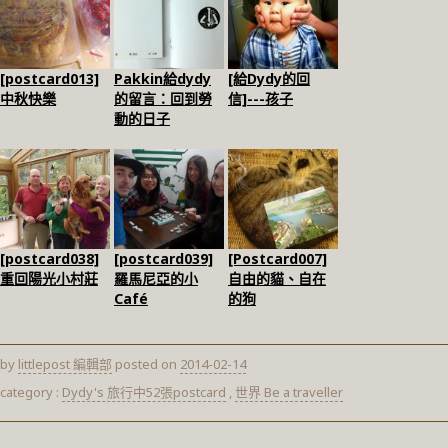
[postcard013]
Pakkin給dydy
[給Dydy的回
中秋快樂
的留言：回到勞
信]---孩子
動的日子
[postcard038]
[postcard039]
[Postcard007]
重回陽光小村莊
羅馬尼亞的小
自由的貓、自在
Café
的狗
by
littlepost 編輯部
posted on
2014-02-14
category :
Dydy's 旅行中52張postcard
,
世界 Be a traveller