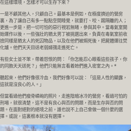
在這樣環境，怎樣才可以生存下來？
一是不顧其他人，只顧自己。最基本是例如，在極度擠迫的營房
裏，為了讓自己有多一點點空間睡覺，就要打、咬、踢隔離的人；
更進一步是，把一切可怕的惡行視若無睹，參與其中。當毒氣室開
始運作以後，一些強壯的猶太男丁被挑選出來，負責在毒氣室前收
撿同樣是猶太人的死囚物品，以及在他們被焗死後，把屍體運往焚
化爐。他們天天目送老弱婦孺走進死亡。
有些女士並不笨，帶着怨恨的問：「你怎能忍心眼看這些孩子，你
的同胞天天送死？」他們只能無言看着她們進入密室之內。*
聽起來，他們好像很冷血，我們好像可以說：「這是人性的顯露，
這就是沒良心的人。」
但當看過他們瘦骨嶙峋的照片，走進陰暗冰冷的營房，看過可怕的
刑場，就很清楚，這不是有良心與否的問題，而是生存與否的問
題。在面對絕對的絕境之前，誰也說不上自己會做一個什麼的選
擇。或說，這裏根本就沒有選擇。