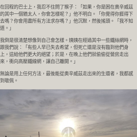
在回程的巴士上，我忍不住問了猴子：「如果，你是困在奧辛威茲
的其中一個猶太人，你會怎樣呢？」他不明白。「你覺得你捱得下
去嗎？你會用盡所有方法求存嗎？」他沉默，然後搖頭。「我不知
道。」
我倒是很清楚想像到自己會怎樣。姨姨在經過其中一些鐵絲網時，
跟我們說：「有些人早已失去希望，但死亡還是沒有臨到他們身
上，這給他們更大的絕望；於是，在晚上他們就偷偷從營房走出
來，衝向高壓鐵線網，讓自己離開。」
無論是用上任何方法，最後能從奧辛威茲走出來的生還者，我都感
到敬佩。