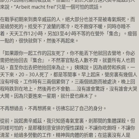
來說，“Arbeit macht frei”只是一個可怕的謊話。
在戰爭初期來到奧辛威茲的人，絕大部分也並不是被毒氣焗死，而
是過勞死的。抵受不了波蘭的寒冷，吃不飽穿不暖，同時亦睡不
着，天天工作12小時，另加3至4小時不等的在營外「集合」。瘦弱
一點的，很快就倒下，然後不再起來。
「如果跟你一起工作的囚友死了，你不能丟下他就回去營地，你必
需把他抬回去『集合』，不然軍官點名人數不齊，就要所有人也罰
站，直至你出去把他抬回來為止。」姨姨說。因為過勞和疾病，一
天下來，20 – 30人死了，都是等閒事。早上起床，營房裏有幾個人
沒有呼吸，工作時有三兩個累倒了，三兩個逃跑而被處決，晚上回
程時跌到在地上，然後再也不會動……沒有誰會驚訝，沒有誰會大哭
大鬧。因為只要進來一星期，就什麼也麻木了。
不再想過去，不再想將來。彷彿忘記了自己的身分。
從前，說起奧辛威茲，我只知道毒氣室裏，剎那間的集體謀殺。但
同樣可怕的，是那種刻意安排的慢性謀殺。不讓你吃飽呀，不讓你
清潔，給過多勞動的工作，精神與肉體的折磨；在這裏沒有人是