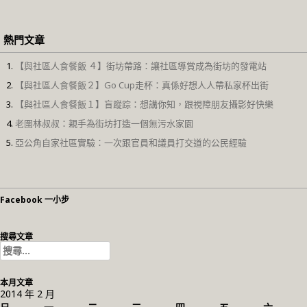
熱門文章
【與社區人食餐飯 ４】街坊帶路：讓社區導賞成為街坊的發電站
【與社區人食餐飯２】Go Cup走杯：真係好想人人帶私家杯出街
【與社區人食餐飯１】盲蹤踪：想講你知，跟視障朋友攝影好快樂
老圍林叔叔：親手為街坊打造一個無污水家園
亞公角自家社區實驗：一次跟官員和議員打交道的公民經驗
Facebook 一小步
搜尋文章
搜
尋
關
本月文章
鍵
2014 年 2 月
字: