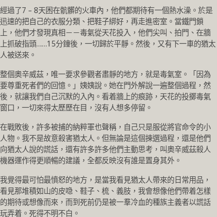
經過了7 – 8天困在骯髒的火車內，他們都期待有一個熱水澡。於是
迅速的把自己的衣服分類、把鞋子綁好，再走進密室。當鐵門鎖
上，他們才發現真相－－毒氣從天花投入，他們尖叫、拍門、在牆
上抓破指頭……15分鐘後，一切歸於平靜。然後，又有下一車的猶太
人被送來。
整個奧辛威茲，唯一要求參觀者肅靜的地方，就是毒氣室。「因為
要尊重死者們的回憶。」姨姨說。她在門外解說一遍整個過程，然
後，就讓我們自己沉默的入內。看着牆上的痕跡，天花的投擲毒氣
窗口，一切來得太歷歷在目，沒有人想多停留。
在戰敗後，許多被捕的納粹軍也聲稱，自己只是服從將官命令的小
人物。我不是故意殺害猶太人。但無論是這個揀選過程，還是他們
向猶太人說的謊話，還有許多許多他們主動思考，叫奧辛威茲殺人
機器運作得更順暢的建議，全都反映沒有誰是置身其外。
我覺得最可怕最憤怒的地方，是當我看見猶太人帶來的日常用品，
看見那堆積如山的皮喼、鞋子、梳、義肢，我會想像他們帶着怎樣
的期待或想像而來，而到死前仍是被一羣冷血的種族主義者以謊話
玩弄着。死得不明不白。