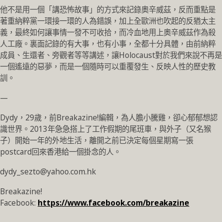
他不是用一個「講恐怖故事」的方式來記錄奧辛威茲，反而重點是
著重納粹黨一環接一環的人為錯誤，加上全歐洲也吹起的反猶太主
義，最終如何讓事情一發不可收拾，而冷血地用上奧辛威茲作為殺
人工廠。裏面記錄的有大事，也有小事，全都十分具體，由前納粹
成員、生還者、旁觀者等等講述，讓Holocaust對於我們來說不再是
一個遙遠的惡夢，而是一個隨時可以重覆發生、反映人性的歷史教
訓。
—
Dydy，29歲，前Breakazine!編輯，為人膽小騰雞，卻心郁郁想認
識世界。2013年急急搭上了工作假期的尾班車，與外子（又名猴
子）開始一年的外地生活，離開之前已決定每個星期寫一張
postcard回來香港給一個掛念的人。
dydy_sezto@yahoo.com.hk
Breakazine!
Facebook:
https://www.facebook.com/breakazine