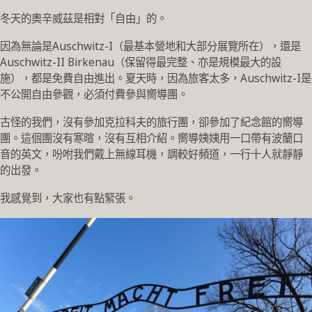
冬天的奧辛威茲是相對「自由」的。
因為無論是Auschwitz-I（最基本營地和大部分展覽所在），還是
Auschwitz-II Birkenau（保留得最完整、亦是規模最大的設
施），都是免費自由進出。夏天時，因為旅客太多，Auschwitz-I是
不公開自由參觀，必須付費參與嚮導團。
古怪的我們，沒有參加克拉科夫的旅行團，卻參加了紀念館的嚮導
團。這個團沒有寒暄，沒有互相介紹。嚮導姨姨用一口帶有波蘭口
音的英文，吩咐我們戴上無線耳機，調較好頻道，一行十人就靜靜
的出發。
我感覺到，大家也有點緊張。