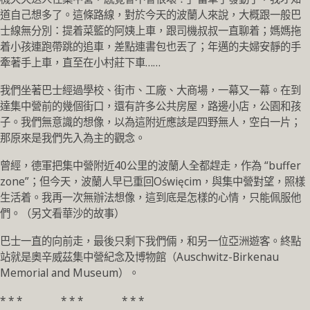
道自己想多了。這條路線，對於今天的波蘭人來說，大概跟一般巴
士線無分別：提着菜籃的阿姨上車，跟司機叔叔一直聊着；媽媽拖
着小孩連跑帶跳的追車，差點連書包也丟了；年邁的夫婦安靜的手
牽著手上車，直至在小村莊下車……
我們坐著巴士經過學校、街市、工廠、大商場，一幕又一幕。在到
達集中營前的幾個街口，還有許多公共房屋，路邊小店，公園和孩
子。我們無意識的想像，以為這附近應該是四野無人，空白一片；
那原來是我們先入為主的觀念。
曾經，德軍把集中營附近40公里的波蘭人全都趕走，作為 “buffer
zone”；但今天，波蘭人早已重回Oświęcim，與集中營對望，照樣
生活着。我再一次無辦法想像，這到底是怎樣的心情，只能佩服他
們。（另文看華沙的故事）
巴士一直的向前走，最後只剩下我們倆，和另一位亞洲遊客。終點
站就是奧辛威茲集中營紀念及博物館（Auschwitz-Birkenau
Memorial and Museum）。
* * * * * * * * *