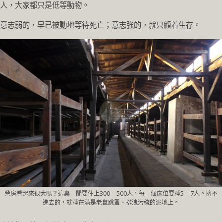
人，大家都只是低等動物。
意志弱的，早已被動地等待死亡；意志強的，就只顧着生存。
營房看起來很大嗎？這裏一間要住上300 – 500人，每一個床位要睡5 – 7人。擠不
進去的，就睡在滿是老鼠跳蚤、排洩污穢的泥地上。