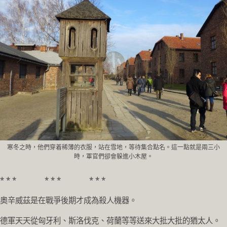
寒冬之時，他們穿着稀薄的衣服，站在雪地，等待集合點名。這一點就是兩三小
時，軍官們卻會躲進小木屋。
* * * * * * * * *
奧辛威茲是在戰爭後期才成為殺人機器。
德軍天天從匈牙利、斯洛伐克、荷蘭等等送來大批大批的猶太人。