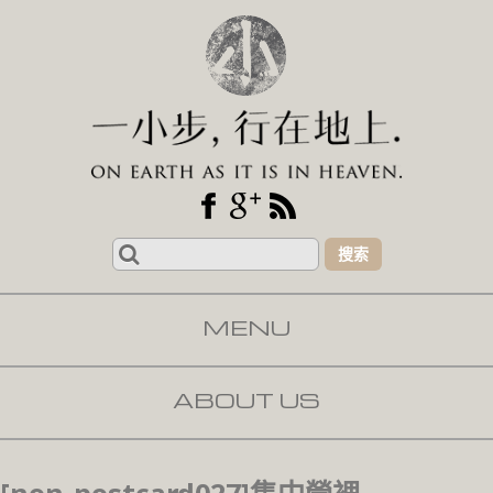
Search
for:
MENU
SKIP TO CONTENT
ABOUT US