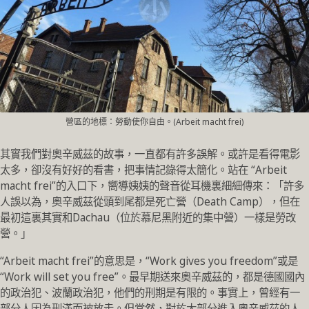
營區的地標：勞動使你自由。(Arbeit macht frei)
其實我們對奧辛威茲的故事，一直都有許多誤解。或許是看得電影
太多，卻沒有好好的看書，把事情記錄得太簡化。站在 “Arbeit
macht frei”的入口下，嚮導姨姨的聲音從耳機裏細細傳來：「許多
人誤以為，奧辛威茲從頭到尾都是死亡營（Death Camp），但在
最初這裏其實和Dachau（位於慕尼黑附近的集中營）一樣是勞改
營。」
“Arbeit macht frei”的意思是，“Work gives you freedom”或是
“Work will set you free”。最早期送來奧辛威茲的，都是德國國內
的政治犯、波蘭政治犯，他們的刑期是有限的。事實上，曾經有一
部分人因為刑滿而被放走。但當然，對於大部分進入奧辛威茲的人