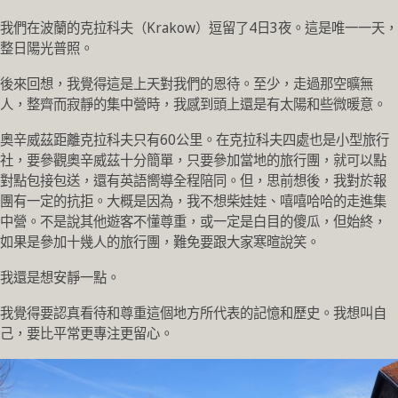
我們在波蘭的克拉科夫（Krakow）逗留了4日3夜。這是唯一一天，
整日陽光普照。
後來回想，我覺得這是上天對我們的恩待。至少，走過那空曠無
人，整齊而寂靜的集中營時，我感到頭上還是有太陽和些微暖意。
奧辛威茲距離克拉科夫只有60公里。在克拉科夫四處也是小型旅行
社，要參觀奧辛威茲十分簡單，只要參加當地的旅行團，就可以點
對點包接包送，還有英語嚮導全程陪同。但，思前想後，我對於報
團有一定的抗拒。大概是因為，我不想柴娃娃、嘻嘻哈哈的走進集
中營。不是說其他遊客不懂尊重，或一定是白目的傻瓜，但始終，
如果是參加十幾人的旅行團，難免要跟大家寒暄說笑。
我還是想安靜一點。
我覺得要認真看待和尊重這個地方所代表的記憶和歷史。我想叫自
己，要比平常更專注更留心。