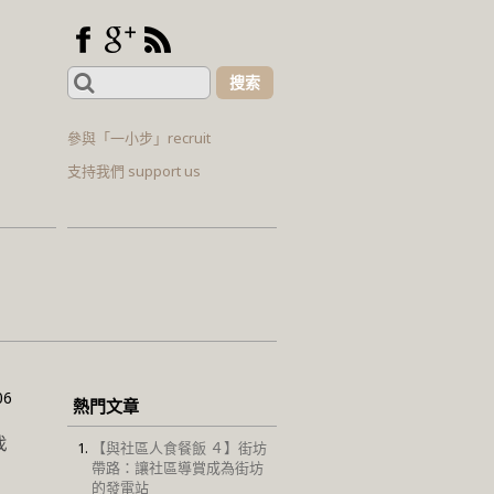
Search
for:
參與「一小步」recruit
支持我們 support us
06
熱門文章
找
【與社區人食餐飯 ４】街坊
帶路：讓社區導賞成為街坊
的發電站