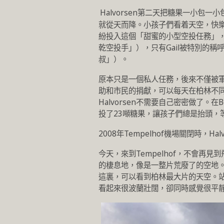
Halvorsen第二天把糖果一小包一
就從天而降。小孩子們看着天空，快
紛投入這個「甜蜜的小型空投任務」，他們被孩子
乾空投手」），只有Gail被特別的稱呼為 “Onk
叔」）。
原本只是一個私人任務，後來不僅被
助和市民的捐獻，可以每天在柏林不同
Halvorsen不需要自己密密做了。在Be
投了23噸糖果，讓孩子們總是抬頭，
2008年Tempelhof機場關閉時，
今天，來到Tempelhof，不會再見
的棲息地，像是一整片荒廢了的空地
這裏，可以看到柏林最大片的天空。
看起來很波蘭壯闊，卻同時感覺很平