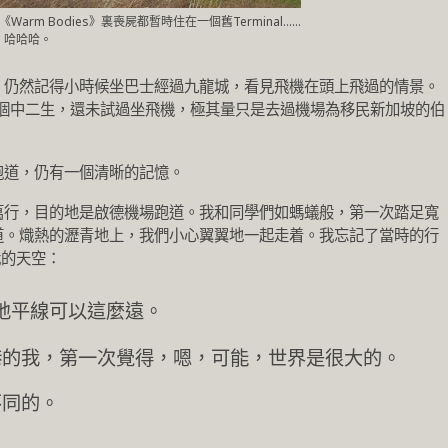
起《Warm Bodies》裏喪屍都暫時住在一個舊Terminal……
哈哈哈。
，仍然記得小時候坐巴士經過九龍城，看見飛機在頭上飛過的情景。
是個中二生，還未試過坐飛機，極其量只是去過機場為移民新加坡的伯
跑道，仍有一個清晰的記憶。
萬行，目的地是啟德機場跑道。我和同學們如螞蟻般，第一次踏足寬
道。熾熱的瀝青地上，我們小心翼翼地一起走着。我忘記了當時的行
我的天空：
地平線可以這麼遠。
港的我，第一次覺得，嗯，可能，世界是很大的。
不同的。