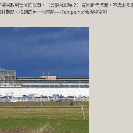
些德國政制發展的故事。（會很沉重嗎？）這回新年流流，不講太多
期間，找到的另一個景點──Tempelhof舊機場空地