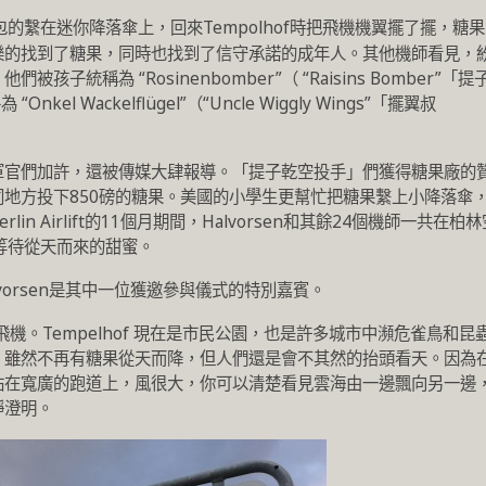
小包的繫在迷你降落傘上，回來Tempolhof時把飛機機翼擺了擺，糖果
樂的找到了糖果，同時也找到了信守承諾的成年人。其他機師看見，
統稱為 “Rosinenbomber”（ “Raisins Bomber”「提
el Wackelflügel”（“Uncle Wiggly Wings”「擺翼叔
軍官們加許，還被傳媒大肆報導。「提子乾空投手」們獲得糖果廠的
地方投下850磅的糖果。美國的小學生更幫忙把糖果繫上小降落傘
rlin Airlift的11個月期間，Halvorsen和其餘24個機師一共在柏
等待從天而來的甜蜜。
Halvorsen是其中一位獲邀參與儀式的特別嘉賓。
到飛機。Tempelhof 現在是市民公園，也是許多城市中瀕危雀鳥和昆
。雖然不再有糖果從天而降，但人們還是會不其然的抬頭看天。因為
站在寬廣的跑道上，風很大，你可以清楚看見雲海由一邊飄向另一邊
靜澄明。