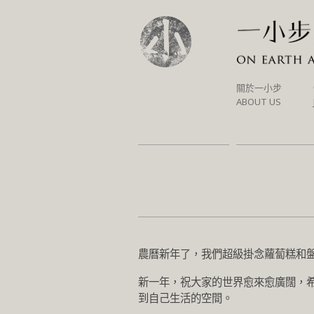
SKIP
關於一小步
TO
ABOUT US
CONTENT
農曆新年了，我們超級掛念蘿蔔糕和
新一年，祝大家的世界愈來愈廣闊，
到自己生活的空間。