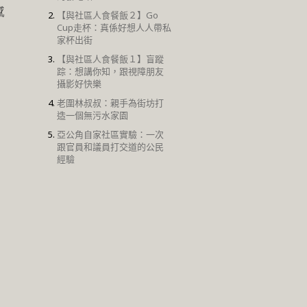
感
【與社區人食餐飯２】Go
Cup走杯：真係好想人人帶私
家杯出街
【與社區人食餐飯１】盲蹤
踪：想講你知，跟視障朋友
攝影好快樂
老圍林叔叔：親手為街坊打
造一個無污水家園
亞公角自家社區實驗：一次
跟官員和議員打交道的公民
經驗