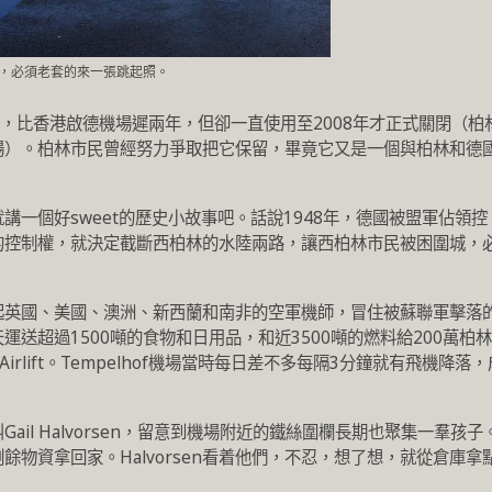
，必須老套的來一張跳起照。
年啟用，比香港啟德機場遲兩年，但卻一直使用至2008年才正式關閉（柏
場）。柏林市民曾經努力爭取把它保留，畢竟它又是一個與柏林和德
一個好sweet的歷史小故事吧。話說1948年，德國被盟軍佔領控
的控制權，就決定截斷西柏林的水陸兩路，讓西柏林市民被困圍城，
起英國、美國、澳洲、新西蘭和南非的空軍機師，冒住被蘇聯軍擊落
送超過1500噸的食物和日用品，和近3500噸的燃料給200萬柏林
Airlift。Tempelhof機場當時每日差不多每隔3分鐘就有飛機降落，
il Halvorsen，留意到機場附近的鐵絲圍欄長期也聚集一羣孩子
物資拿回家。Halvorsen看着他們，不忍，想了想，就從倉庫拿