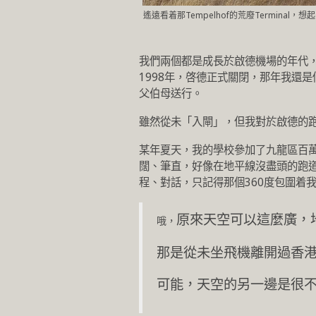
遙遠看着那Tempelhof的荒廢Terminal，想
我們兩個都是成長於啟德機場的年代
1998年，啓德正式關閉，那年我還
父伯母送行。
雖然從未「入閘」，但我對於啟德的
某年夏天，我的學校參加了九龍區百
闊、筆直，好像在地平線沒盡頭的跑
程、對話，只記得那個360度包圍着
原來天空可以這麼廣，
哦，
那是從未坐飛機離開過香
可能，天空的另一邊是很