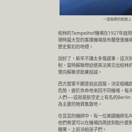
一望無際的跑道上
柏林的Tempelhof機場在1927
現時最大型的客運機場是布蘭登堡機
歷史緊扣的地標。
說好了，新年不講太多傷感事，這次就講
制，當時蘇聯想迫使英法美交出柏林
需向蘇聯求助兼投誠。
西方盟軍不願意就此屈服，決定組織
危險，疲於奔命地來回不同機場，每天運
人們──這就是航空史上有名的Berlin 
為主要的物資集散地。
在芸芸的機師中，有一位美國機師名叫Ga
他們希望可以在機場四周撿到點什麼剩餘
糖果，上前派給孩子們。