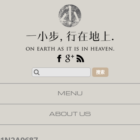
Search
for:
MENU
SKIP TO CONTENT
ABOUT US