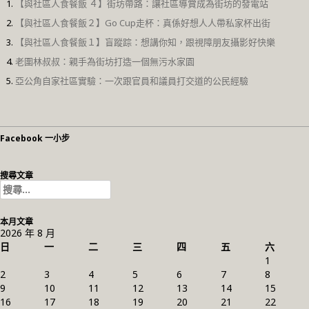
【與社區人食餐飯 ４】街坊帶路：讓社區導賞成為街坊的發電站
【與社區人食餐飯２】Go Cup走杯：真係好想人人帶私家杯出街
【與社區人食餐飯１】盲蹤踪：想講你知，跟視障朋友攝影好快樂
老圍林叔叔：親手為街坊打造一個無污水家園
亞公角自家社區實驗：一次跟官員和議員打交道的公民經驗
Facebook 一小步
搜尋文章
搜
尋
關
本月文章
鍵
2026 年 8 月
字:
日
一
二
三
四
五
六
1
2
3
4
5
6
7
8
9
10
11
12
13
14
15
16
17
18
19
20
21
22