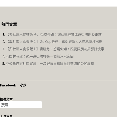
熱門文章
【與社區人食餐飯 ４】街坊帶路：讓社區導賞成為街坊的發電站
【與社區人食餐飯２】Go Cup走杯：真係好想人人帶私家杯出街
【與社區人食餐飯１】盲蹤踪：想講你知，跟視障朋友攝影好快樂
老圍林叔叔：親手為街坊打造一個無污水家園
亞公角自家社區實驗：一次跟官員和議員打交道的公民經驗
Facebook 一小步
搜尋文章
搜
尋
關
本月文章