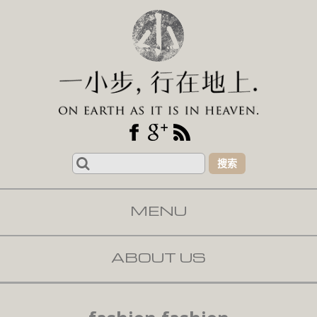
Search
for:
MENU
SKIP TO CONTENT
ABOUT US