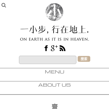
Search
for:
MENU
SKIP TO CONTENT
ABOUT US
齋