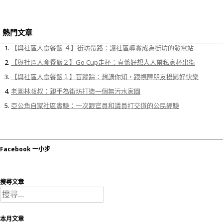
熱門文章
【與社區人食餐飯 ４】街坊帶路：讓社區導賞成為街坊的發電站
【與社區人食餐飯２】Go Cup走杯：真係好想人人帶私家杯出街
【與社區人食餐飯１】盲蹤踪：想講你知，跟視障朋友攝影好快樂
老圍林叔叔：親手為街坊打造一個無污水家園
亞公角自家社區實驗：一次跟官員和議員打交道的公民經驗
Facebook 一小步
搜尋文章
搜
尋
關
本月文章