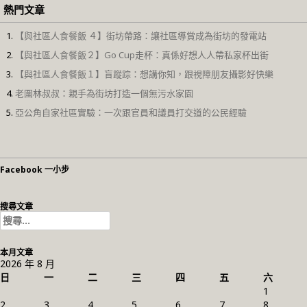
熱門文章
【與社區人食餐飯 ４】街坊帶路：讓社區導賞成為街坊的發電站
【與社區人食餐飯２】Go Cup走杯：真係好想人人帶私家杯出街
【與社區人食餐飯１】盲蹤踪：想講你知，跟視障朋友攝影好快樂
老圍林叔叔：親手為街坊打造一個無污水家園
亞公角自家社區實驗：一次跟官員和議員打交道的公民經驗
Facebook 一小步
搜尋文章
搜
尋
關
本月文章
鍵
2026 年 8 月
字:
日
一
二
三
四
五
六
1
2
3
4
5
6
7
8