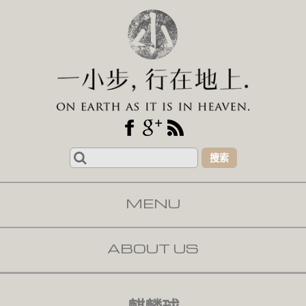
Search
for:
MENU
SKIP TO CONTENT
ABOUT US