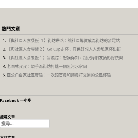
熱門文章
【與社區人食餐飯 ４】街坊帶路：讓社區導賞成為街坊的發電站
【與社區人食餐飯２】Go Cup走杯：真係好想人人帶私家杯出街
【與社區人食餐飯１】盲蹤踪：想講你知，跟視障朋友攝影好快樂
老圍林叔叔：親手為街坊打造一個無污水家園
亞公角自家社區實驗：一次跟官員和議員打交道的公民經驗
Facebook 一小步
搜尋文章
搜
尋
關
本月文章