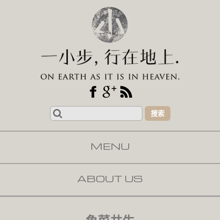
Search
for:
MENU
SKIP TO CONTENT
ABOUT US