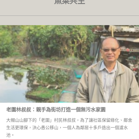
魚菜共生
老圍林叔叔：親手為街坊打造一個無污水家園
大帽山山腳下的「老圍」村民林叔叔，為了讓社區保留綠化、鄰舍
生活更環保，決心愚公移山，一個人為鄰居十多戶造出一個濾水
池。