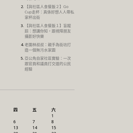
【與社區人食餐飯２】Go
Cup走杯：真係好想人人帶私
家杯出街
【與社區人食餐飯１】盲蹤
踪：想講你知，跟視障朋友
攝影好快樂
老圍林叔叔：親手為街坊打
造一個無污水家園
亞公角自家社區實驗：一次
跟官員和議員打交道的公民
經驗
四
五
六
1
6
7
8
13
14
15