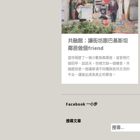
共融館：讓街坊跟巴基斯坦
鄰居做個friend
當你隔壁了一個少數族裔鄰居，或會想打
個招呼、談談天，但總欠缺一個機會。共
融館就是一個讓葵涌不同種族街坊交流的
平台，讓彼此成為真正的鄰舍。
Facebook 一小步
搜尋文章
搜
尋
關