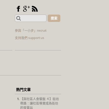
Search
for:
參與「一小步」recruit
支持我們 support us
熱門文章
【與社區人食餐飯 ４】街坊
帶路：讓社區導賞成為街坊
的發電站