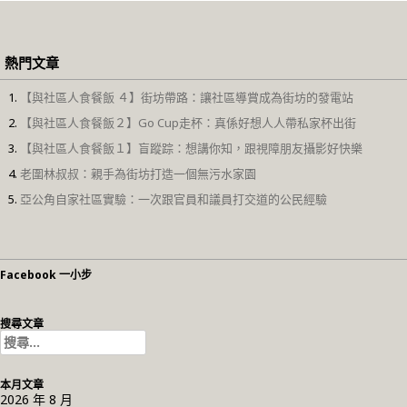
熱門文章
【與社區人食餐飯 ４】街坊帶路：讓社區導賞成為街坊的發電站
【與社區人食餐飯２】Go Cup走杯：真係好想人人帶私家杯出街
【與社區人食餐飯１】盲蹤踪：想講你知，跟視障朋友攝影好快樂
老圍林叔叔：親手為街坊打造一個無污水家園
亞公角自家社區實驗：一次跟官員和議員打交道的公民經驗
Facebook 一小步
搜尋文章
搜
尋
關
本月文章
鍵
2026 年 8 月