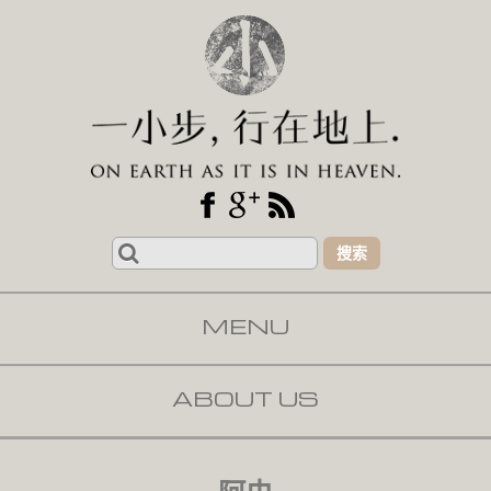
Search
for:
MENU
SKIP TO CONTENT
ABOUT US