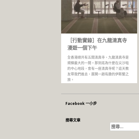
［行動實錄］在九龍清真寺
漫遊一個下午
全香港總共有五間清真寺，九龍清真寺是
規模最大的一間。那到底為什麼在尖沙咀
的中心地段，會有一座清真寺呢？這天教
友帶我們進去，展開一趟有趣的伊斯蘭之
旅。
Facebook 一小步
搜尋文章
搜
尋
關