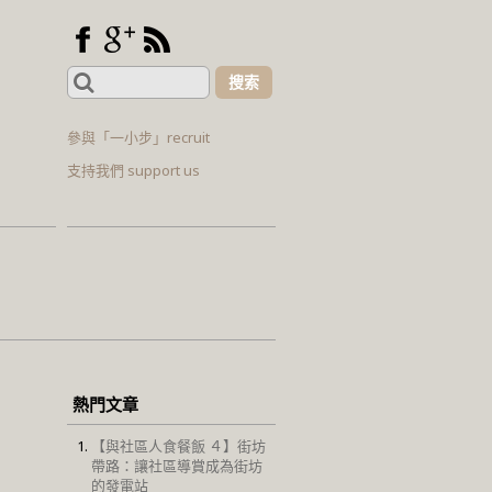
Search
for:
參與「一小步」recruit
支持我們 support us
熱門文章
【與社區人食餐飯 ４】街坊
帶路：讓社區導賞成為街坊
的發電站