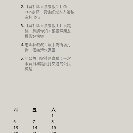
【與社區人食餐飯２】Go
Cup走杯：真係好想人人帶私
家杯出街
【與社區人食餐飯１】盲蹤
踪：想講你知，跟視障朋友
攝影好快樂
老圍林叔叔：親手為街坊打
造一個無污水家園
亞公角自家社區實驗：一次
跟官員和議員打交道的公民
經驗
四
五
六
1
6
7
8
13
14
15