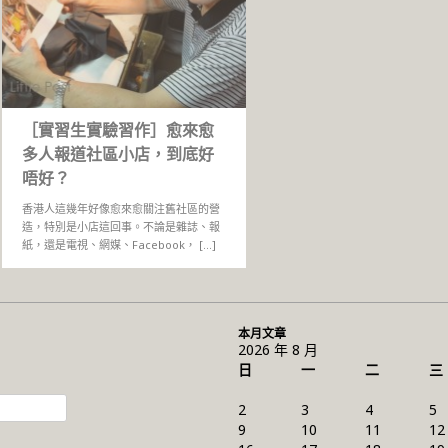
［實習生實驗習作］愈來愈
多人報道社區小店，到底好
唔好？
香港人這幾年好像愈來愈關注舊社區的營
造，特別是小店這回事。不論是雜誌、報
紙，還是電視、網媒、Facebook， […]
本月文章
2026 年 8 月
日
一
二
三
2
3
4
5
9
10
11
12