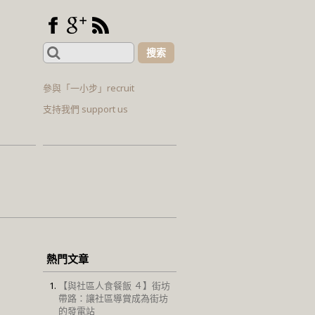
Search
for:
參與「一小步」recruit
支持我們 support us
熱門文章
【與社區人食餐飯 ４】街坊
帶路：讓社區導賞成為街坊
的發電站