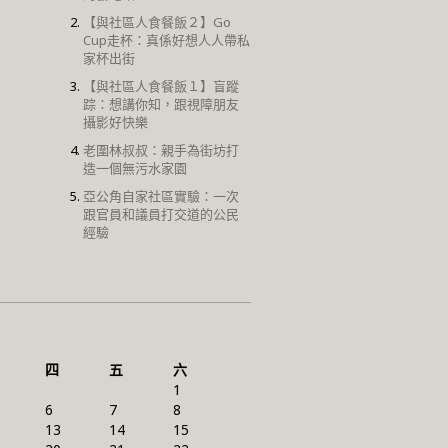
【與社區人食餐飯２】Go
Cup走杯：真係好想人人帶私
家杯出街
【與社區人食餐飯１】盲蹤
踪：想講你知，跟視障朋友
攝影好快樂
老圍林叔叔：親手為街坊打
造一個無污水家園
亞公角自家社區實驗：一次
跟官員和議員打交道的公民
經驗
四
五
六
1
6
7
8
13
14
15