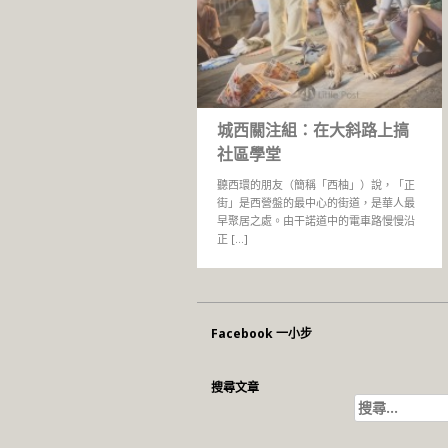
城西關注組：在大斜路上搞
社區學堂
聽西環的朋友（簡稱「西柚」）說，「正
街」是西營盤的最中心的街道，是華人最
早聚居之處。由干諾道中的電車路慢慢沿
正 […]
Facebook 一小步
搜尋文章
搜
尋
關