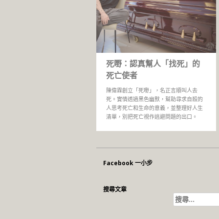
死嘢：認真幫人「找死」的
死亡使者
陳偉霖創立「死嘢」，名正言順叫人去
死。實情透過黑色幽默，幫助尋求自殺的
人思考死亡和生命的意義，並整理好人生
清單，別把死亡視作逃避問題的出口。
Facebook 一小步
搜尋文章
搜
尋
關