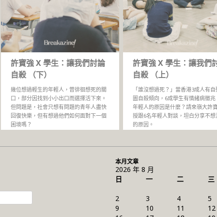
許寶強 X 學生：讓我們討論
許寶強 X 學生：讓我們
自殺 （下）
自殺 （上）
幾位想過輕生的年輕人，曾徘徊想死的關
「誰沒想過死？」當香港3成人有自
口，部分因找到小小出口而選擇活下來。
圖自殺傾向，6成學生有情緒病徵兆
但問題是，社會只想有問題的青年人盡快
年輕人的原因是什麼？請來嶺大許
回復快樂，但有想過他們如何面對下一個
授跟6名年輕人對談，坦白分享不想
困境嗎？
的原因。
本月文章
2026 年 8 月
日
一
二
三
2
3
4
5
9
10
11
12