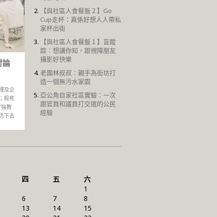
【與社區人食餐飯２】Go
Cup走杯：真係好想人人帶私
家杯出街
【與社區人食餐飯１】盲蹤
踪：想講你知，跟視障朋友
攝影好快樂
討論
老圍林叔叔：親手為街坊打
造一個無污水家園
殘及企
亞公角自家社區實驗：一次
；殺死
跟官員和議員打交道的公民
寶強教
經驗
活下去
四
五
六
1
6
7
8
13
14
15