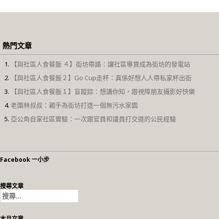
熱門文章
【與社區人食餐飯 ４】街坊帶路：讓社區導賞成為街坊的發電站
【與社區人食餐飯２】Go Cup走杯：真係好想人人帶私家杯出街
【與社區人食餐飯１】盲蹤踪：想講你知，跟視障朋友攝影好快樂
老圍林叔叔：親手為街坊打造一個無污水家園
亞公角自家社區實驗：一次跟官員和議員打交道的公民經驗
Facebook 一小步
搜尋文章
搜
尋
關
本月文章