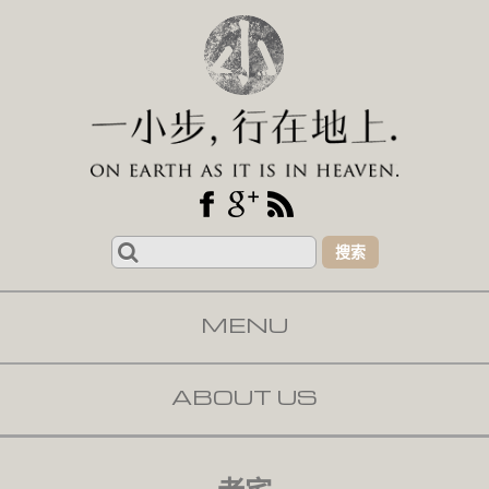
Search
for:
MENU
SKIP TO CONTENT
ABOUT US