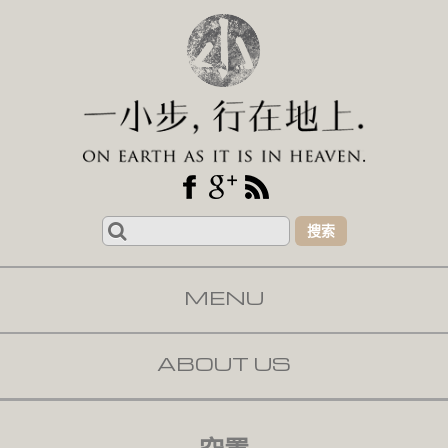
Search
for:
MENU
SKIP TO CONTENT
ABOUT US