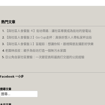
熱門文章
【與社區人食餐飯 ４】街坊帶路：讓社區導賞成為街坊的發電站
【與社區人食餐飯２】Go Cup走杯：真係好想人人帶私家杯出街
【與社區人食餐飯１】盲蹤踪：想講你知，跟視障朋友攝影好快樂
老圍林叔叔：親手為街坊打造一個無污水家園
亞公角自家社區實驗：一次跟官員和議員打交道的公民經驗
Facebook 一小步
搜尋文章
搜
尋
關
本月文章