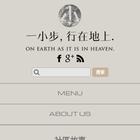
Search
for:
MENU
SKIP TO CONTENT
ABOUT US