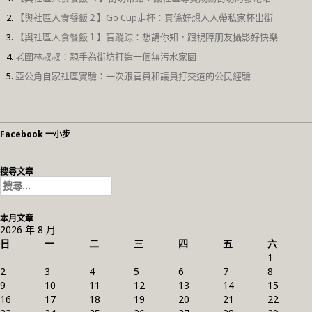
【與社區人食餐飯２】Go Cup走杯：真係好想人人帶私家杯出街
【與社區人食餐飯１】盲蹤踪：想講你知，跟視障朋友攝影好快樂
老圍林叔叔：親手為街坊打造一個無污水家園
亞公角自家社區實驗：一次跟官員和議員打交道的公民經驗
Facebook 一小步
搜尋文章
搜
尋
關
本月文章
鍵
2026 年 8 月
字:
日
一
二
三
四
五
六
1
2
3
4
5
6
7
8
9
10
11
12
13
14
15
16
17
18
19
20
21
22