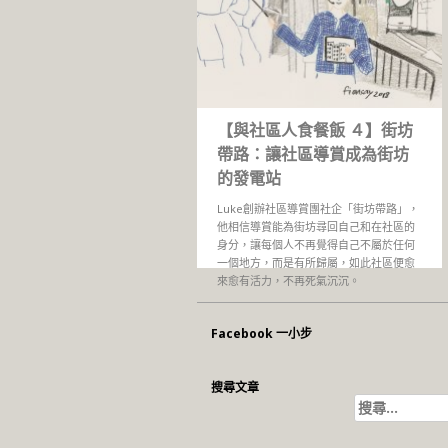
【與社區人食餐飯 ４】街坊
帶路：讓社區導賞成為街坊
的發電站
Luke創辦社區導賞團社企「街坊帶路」，
他相信導賞能為街坊尋回自己和在社區的
身分，讓每個人不再覺得自己不屬於任何
一個地方，而是有所歸屬，如此社區便愈
來愈有活力，不再死氣沉沉。
Facebook 一小步
搜尋文章
搜
尋
關