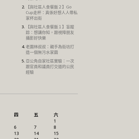
【與社區人食餐飯２】Go
Cup走杯：真係好想人人帶私
家杯出街
【與社區人食餐飯１】盲蹤
踪：想講你知，跟視障朋友
攝影好快樂
老圍林叔叔：親手為街坊打
造一個無污水家園
亞公角自家社區實驗：一次
跟官員和議員打交道的公民
經驗
四
五
六
1
6
7
8
13
14
15