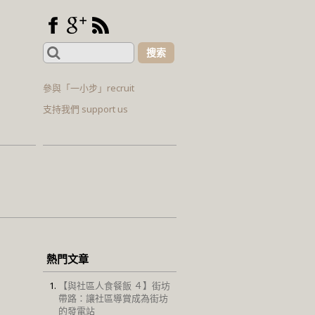
Search
for:
參與「一小步」recruit
支持我們 support us
熱門文章
【與社區人食餐飯 ４】街坊
帶路：讓社區導賞成為街坊
的發電站