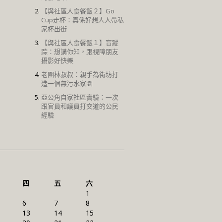
【與社區人食餐飯２】Go
Cup走杯：真係好想人人帶私
家杯出街
【與社區人食餐飯１】盲蹤
踪：想講你知，跟視障朋友
攝影好快樂
老圍林叔叔：親手為街坊打
造一個無污水家園
亞公角自家社區實驗：一次
跟官員和議員打交道的公民
經驗
四
五
六
1
6
7
8
13
14
15