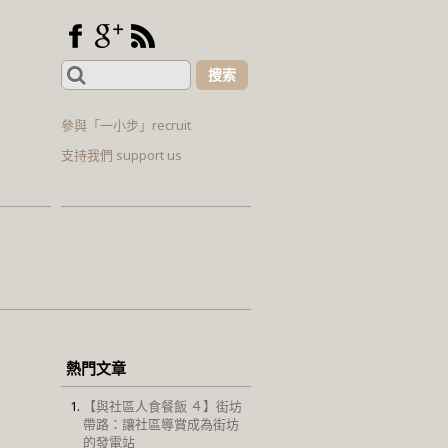
Search
for:
參與「一小步」recruit
支持我們 support us
熱門文章
【與社區人食餐飯 ４】街坊
帶路：讓社區導賞成為街坊
的發電站