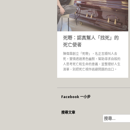
死嘢：認真幫人「找死」的
死亡使者
陳偉霖創立「死嘢」，名正言順叫人去
死。實情透過黑色幽默，幫助尋求自殺的
人思考死亡和生命的意義，並整理好人生
清單，別把死亡視作逃避問題的出口。
Facebook 一小步
搜尋文章
搜
尋
關