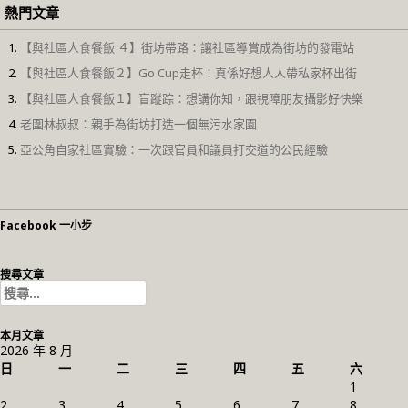
熱門文章
【與社區人食餐飯 ４】街坊帶路：讓社區導賞成為街坊的發電站
【與社區人食餐飯２】Go Cup走杯：真係好想人人帶私家杯出街
【與社區人食餐飯１】盲蹤踪：想講你知，跟視障朋友攝影好快樂
老圍林叔叔：親手為街坊打造一個無污水家園
亞公角自家社區實驗：一次跟官員和議員打交道的公民經驗
Facebook 一小步
搜尋文章
搜
尋
關
本月文章
鍵
2026 年 8 月
字:
日
一
二
三
四
五
六
1
2
3
4
5
6
7
8