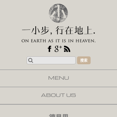
Search
for:
MENU
SKIP TO CONTENT
ABOUT US