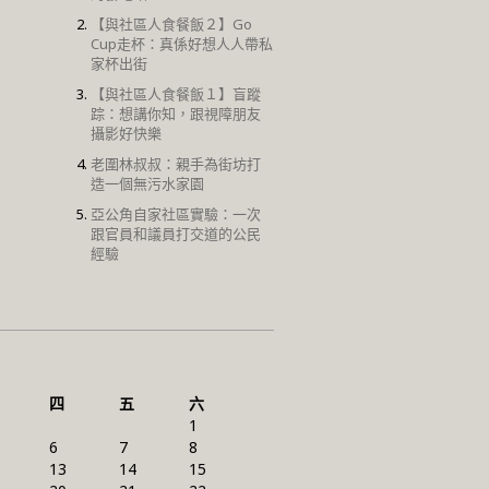
【與社區人食餐飯２】Go
Cup走杯：真係好想人人帶私
家杯出街
【與社區人食餐飯１】盲蹤
踪：想講你知，跟視障朋友
攝影好快樂
老圍林叔叔：親手為街坊打
造一個無污水家園
亞公角自家社區實驗：一次
跟官員和議員打交道的公民
經驗
四
五
六
1
6
7
8
13
14
15