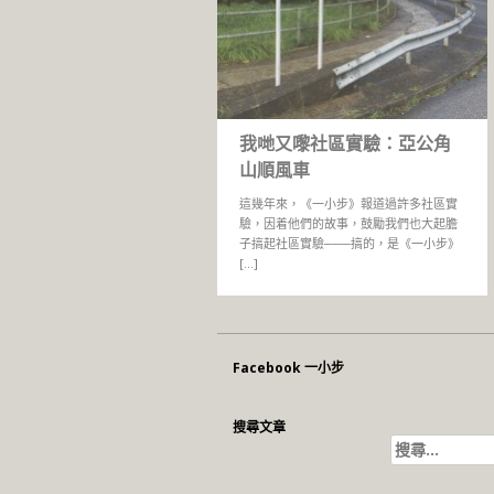
我哋又嚟社區實驗：亞公角
山順風車
這幾年來，《一小步》報道過許多社區實
驗，因着他們的故事，鼓勵我們也大起膽
子搞起社區實驗───搞的，是《一小步》
[…]
Facebook 一小步
搜尋文章
搜
尋
關