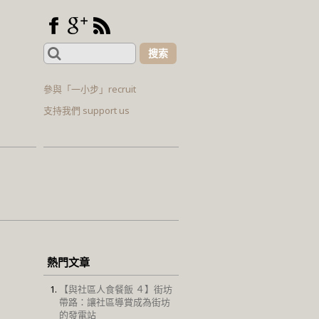
Search
for:
參與「一小步」recruit
支持我們 support us
熱門文章
【與社區人食餐飯 ４】街坊
帶路：讓社區導賞成為街坊
的發電站