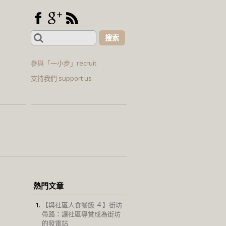
Search
for:
參與「一小步」recruit
支持我們 support us
熱門文章
【與社區人食餐飯 ４】街坊
帶路：讓社區導賞成為街坊
的發電站