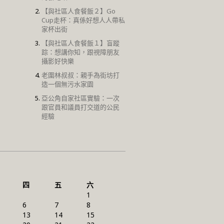
【與社區人食餐飯２】Go
Cup走杯：真係好想人人帶私
家杯出街
【與社區人食餐飯１】盲蹤
踪：想講你知，跟視障朋友
攝影好快樂
老圍林叔叔：親手為街坊打
造一個無污水家園
亞公角自家社區實驗：一次
跟官員和議員打交道的公民
經驗
四
五
六
1
6
7
8
13
14
15