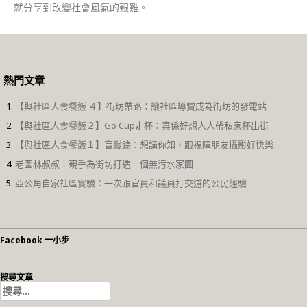
就分享到改變社會風氣的艱難。
熱門文章
【與社區人食餐飯 ４】街坊帶路：讓社區導賞成為街坊的發電站
【與社區人食餐飯２】Go Cup走杯：真係好想人人帶私家杯出街
【與社區人食餐飯１】盲蹤踪：想講你知，跟視障朋友攝影好快樂
老圍林叔叔：親手為街坊打造一個無污水家園
亞公角自家社區實驗：一次跟官員和議員打交道的公民經驗
Facebook 一小步
搜尋文章
搜
尋