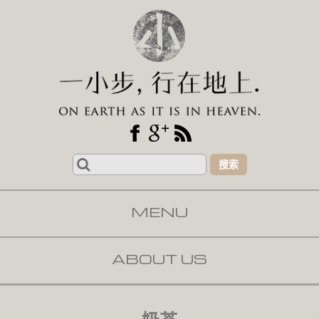
Search
for:
MENU
SKIP TO CONTENT
ABOUT US