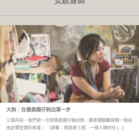
女紋身師
大狗：在德昌閣仔刺出第一步
三個月前，我們第一次到德昌閣仔做訪問，聽老闆麒麟球開一個自
由定價空間的故事。 （請看：德昌里三號：一個人搞的社 […]