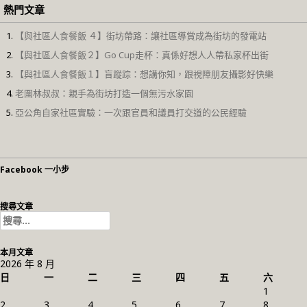
熱門文章
【與社區人食餐飯 ４】街坊帶路：讓社區導賞成為街坊的發電站
【與社區人食餐飯２】Go Cup走杯：真係好想人人帶私家杯出街
【與社區人食餐飯１】盲蹤踪：想講你知，跟視障朋友攝影好快樂
老圍林叔叔：親手為街坊打造一個無污水家園
亞公角自家社區實驗：一次跟官員和議員打交道的公民經驗
Facebook 一小步
搜尋文章
搜
尋
關
本月文章
鍵
2026 年 8 月
字:
日
一
二
三
四
五
六
1
2
3
4
5
6
7
8