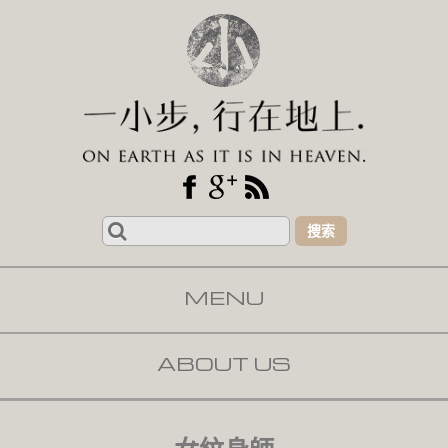
Search
for:
MENU
SKIP TO CONTENT
ABOUT US