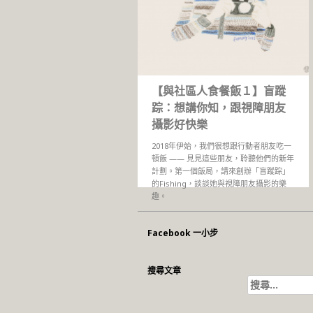
【與社區人食餐飯１】盲蹤
踪：想講你知，跟視障朋友
攝影好快樂
2018年伊始，我們很想跟行動者朋友吃一
頓飯 —— 見見這些朋友，聆聽他們的新年
計劃。第一個飯局，請來創辦「盲蹤踪」
的Fishing，談談她與視障朋友攝影的樂
趣。
Facebook 一小步
搜尋文章
搜
尋
關