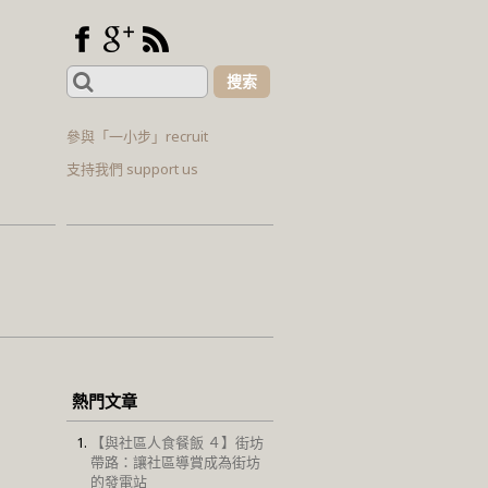
Search
for:
參與「一小步」recruit
支持我們 support us
熱門文章
【與社區人食餐飯 ４】街坊
帶路：讓社區導賞成為街坊
的發電站