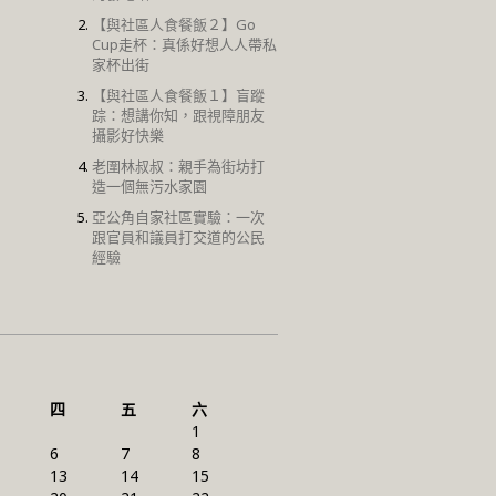
【與社區人食餐飯２】Go
Cup走杯：真係好想人人帶私
家杯出街
【與社區人食餐飯１】盲蹤
踪：想講你知，跟視障朋友
攝影好快樂
老圍林叔叔：親手為街坊打
造一個無污水家園
亞公角自家社區實驗：一次
跟官員和議員打交道的公民
經驗
四
五
六
1
6
7
8
13
14
15