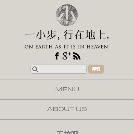
Search
for:
MENU
SKIP TO CONTENT
ABOUT US