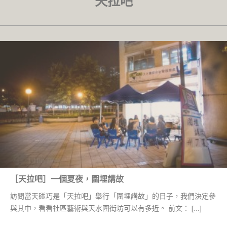
天拉吧
［天拉吧］一個夏夜，圍埋講故
訪問當天碰巧是「天拉吧」舉行「圍埋講故」的日子，我們決定參
與其中，看看社區藝術與天水圍街坊可以有多近。 前文： […]