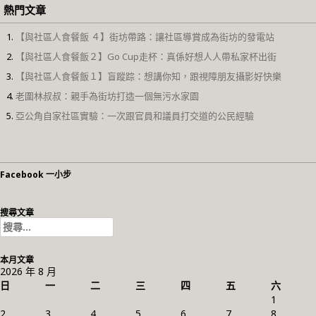
熱門文章
【與社區人食餐飯 ４】街坊帶路：讓社區導賞成為街坊的發電站
【與社區人食餐飯２】Go Cup走杯：真係好想人人帶私家杯出街
【與社區人食餐飯１】盲蹤踪：想講你知，跟視障朋友攝影好快樂
老圍林叔叔：親手為街坊打造一個無污水家園
亞公角自家社區實驗：一次跟官員和議員打交道的公民經驗
Facebook 一小步
搜尋文章
搜
尋
關
本月文章
鍵
2026 年 8 月
字:
日
一
二
三
四
五
六
1
2
3
4
5
6
7
8