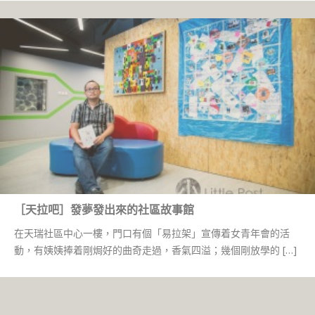
［天拉吧］發夢發出來的社區故事館
在天瑞社區中心一樓，門口有個「易拉架」宣傳着女青年會的活
動，有姨姨捧着剛焗好的曲奇走過，香氣四溢；幾個剛放學的 […]