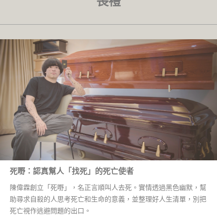
喪禮
死嘢：認真幫人「找死」的死亡使者
陳偉霖創立「死嘢」，名正言順叫人去死。實情透過黑色幽默，幫
助尋求自殺的人思考死亡和生命的意義，並整理好人生清單，別把
死亡視作逃避問題的出口。