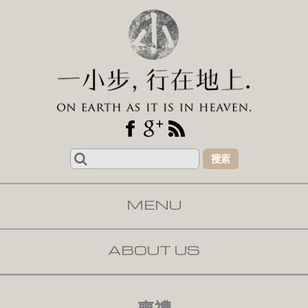
Search
for:
MENU
SKIP TO CONTENT
ABOUT US