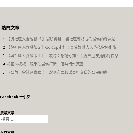
熱門文章
【與社區人食餐飯 ４】街坊帶路：讓社區導賞成為街坊的發電站
【與社區人食餐飯２】Go Cup走杯：真係好想人人帶私家杯出街
【與社區人食餐飯１】盲蹤踪：想講你知，跟視障朋友攝影好快樂
老圍林叔叔：親手為街坊打造一個無污水家園
亞公角自家社區實驗：一次跟官員和議員打交道的公民經驗
Facebook 一小步
搜尋文章
搜
尋
關
本月文章